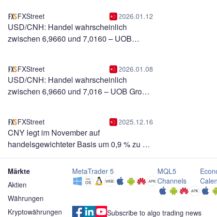
FXStreet
2026.01.12
USD/CNH: Handel wahrscheinlich
zwischen 6,9660 und 7,0160 – UOB
Group
FXStreet
2026.01.08
USD/CNH: Handel wahrscheinlich
zwischen 6,9660 und 7,016 – UOB Group
FXStreet
2025.12.16
CNY legt im November auf
handelsgewichteter Basis um 0,9 % zu –
Commerzbank
Märkte
MetaTrader 5
MQL5
Econ
Channels
Cale
Aktien
Währungen
Kryptowährungen
Subscribe to algo trading news