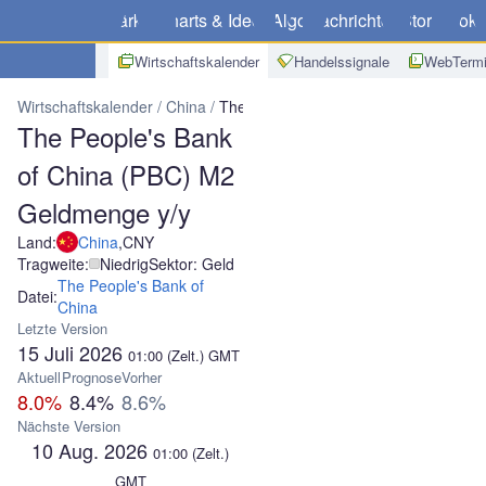
Märkte
Charts & Ideen
Algo
Nachrichten
Store
Broke
Wirtschaftskalender
Handelssignale
WebTermi
Wirtschaftskalender
China
The People's Bank of China (PBC) M2
The People's Bank
of China (PBC) M2
Geldmenge y/y
Land:
China
,
CNY
Tragweite:
Niedrig
Sektor: Geld
The People's Bank of
Datei:
China
Letzte Version
15 Juli 2026
01:00
(Zelt.)
GMT
Aktuell
Prognose
Vorher
8.0%
8.4%
8.6%
Nächste Version
10 Aug. 2026
01:00
(Zelt.)
GMT