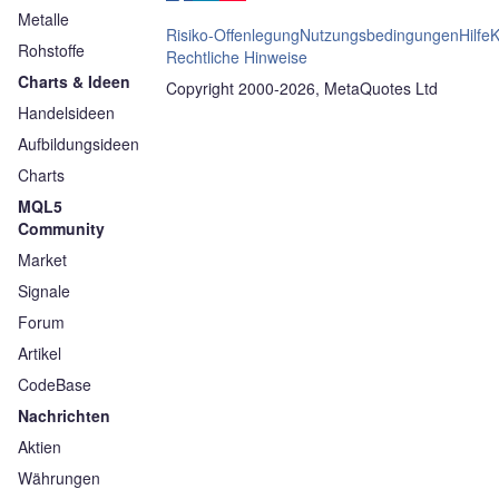
Metalle
Risiko-Offenlegung
Nutzungsbedingungen
Hilfe
K
Rohstoffe
Rechtliche Hinweise
Charts & Ideen
Copyright 2000-2026, MetaQuotes Ltd
Handelsideen
Aufbildungsideen
Charts
MQL5
Community
Market
Signale
Forum
Artikel
CodeBase
Nachrichten
Aktien
Währungen