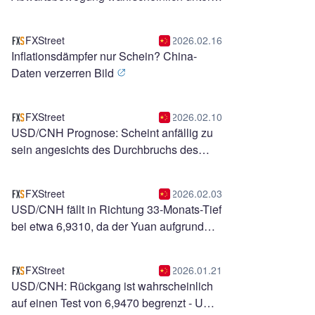
6,7500
FXStreet
2026.02.16
Inflationsdämpfer nur Schein? China-
Daten verzerren Bild
FXStreet
2026.02.10
USD/CNH Prognose: Scheint anfällig zu
sein angesichts des Durchbruchs des
absteigenden Kanals
FXStreet
2026.02.03
USD/CNH fällt in Richtung 33-Monats-Tief
bei etwa 6,9310, da der Yuan aufgrund
saisonaler Nachfrage gewinnt
FXStreet
2026.01.21
USD/CNH: Rückgang ist wahrscheinlich
auf einen Test von 6,9470 begrenzt - UOB