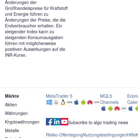
Änderungen der
Großhandelspreise für Kraftstoff
und Energie führen zu
Änderungen der Preise, die die
Endverbraucher erhalten. Ein
steigender Index kann zu
steigenden Konsumausgaben
führen mit möglicherweise
positiven Auswirkungen auf die
INR-Kurse.
Märkte
MetaTrader 5
MQL5
Econ
Channels
Cale
Aktien
Währungen
Kryptowährungen
Subscribe to algo trading news
Metalle
Risiko-Offenlegung
Nutzungsbedingungen
Hilfe
K