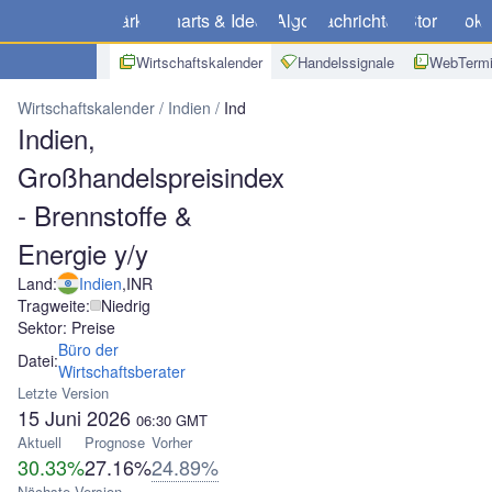
Märkte
Charts & Ideen
Algo
Nachrichten
Store
Broke
Wirtschaftskalender
Handelssignale
WebTermi
Wirtschaftskalender
Indien
Indien, Großhandelspreisindex - Brenn
Indien,
Großhandelspreisindex
- Brennstoffe &
Energie y/y
Land:
Indien
,
INR
Tragweite:
Niedrig
Sektor: Preise
Büro der
Datei:
Wirtschaftsberater
Letzte Version
15 Juni 2026
06:30
GMT
Aktuell
Prognose
Vorher
30.33%
27.16%
24.89%
Nächste Version