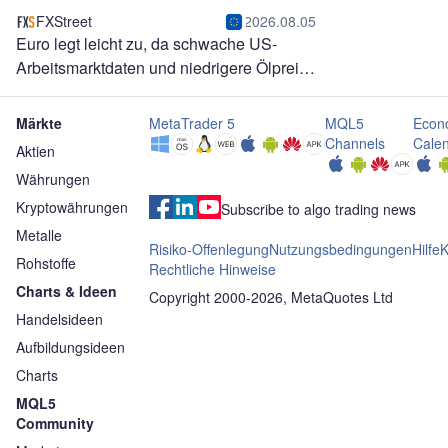
FXStreet
2026.08.05
Euro legt leicht zu, da schwache US-
Arbeitsmarktdaten und niedrigere Ölpreise
die Wetten auf eine Fed-Zinserhöhung
dämpfen
Märkte
MetaTrader 5
MQL5
Econ
Channels
Cale
Aktien
Währungen
Kryptowährungen
Subscribe to algo trading news
Metalle
Risiko-Offenlegung
Nutzungsbedingungen
Hilfe
K
Rohstoffe
Rechtliche Hinweise
Charts & Ideen
Copyright 2000-2026, MetaQuotes Ltd
Handelsideen
Aufbildungsideen
Charts
MQL5
Community