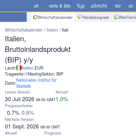
Märkte
Charts & Ideen
Algo
Nachrichten
Store
Broke
Wirtschaftskalender
Handelssignale
WebTermi
Wirtschaftskalender
Italien
Italien, Bruttoinlandsprodukt (BIP) y/y
Italien,
Bruttoinlandsprodukt
(BIP) y/y
Land:
Italien
,
EUR
Tragweite:
Niedrig
Sektor: BIP
Nationales Institut für
Datei:
Statistik
Letzte Version
Aktuell
30 Juli 2026
1.0%
08:00
GMT
Prognose
Vorher
0.7%
0.8%
Nächste Version
01 Sept. 2026
08:00
GMT
Aktuell
Prognose