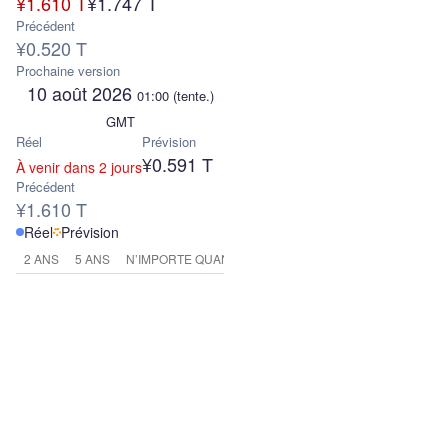
¥1.610 T
¥1.747 T
Précédent
¥0.520 T
Prochaine version
10 août 2026
01:00
(tente.)
GMT
Réel
Prévision
¥0.591 T
À venir dans 2 jours
Précédent
¥1.610 T
Réel
Prévision
2 ANS
5 ANS
N’IMPORTE QUAND