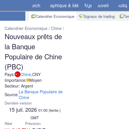
Marchés
Graphique & Idées
Algo
Nouvelles
Boutiq
Calendrier Economique
Signaux de trading
Te
Calendrier Economique
Chine
Nouveaux prêts de la Banque Popu
Nouveaux prêts de
la Banque
Populaire de Chine
(PBC)
Pays:
Chine
,
CNY
Importance:
Moyen
Secteur: Argent
La Banque Populaire de
Source:
Chine
Dernière version
15 juil. 2026
01:00
(tente.)
GMT
Réel
Prévision