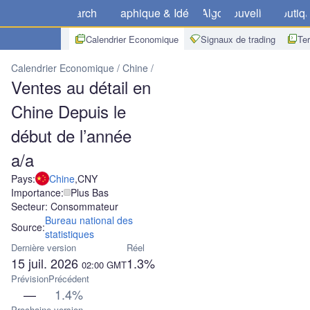
Marchés
Graphique & Idées
Algo
Nouvelles
Boutiq
Calendrier Economique
Signaux de trading
Te
Calendrier Economique
Chine
Ventes au détail en Chine Depuis l
Ventes au détail en
Chine Depuis le
début de l’année
a/a
Pays:
Chine
,
CNY
Importance:
Plus Bas
Secteur: Consommateur
Bureau national des
Source:
statistiques
Dernière version
Réel
15 juil. 2026
1.3%
02:00
GMT
Prévision
Précédent
—
1.4%
Prochaine version