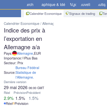
Marchés
Graphique & Idées
Algo
Nouvelles
Boutiq
Calendrier Economique
Signaux de trading
Te
Calendrier Economique
Allemagne
Indice des prix à l’exportatio
Indice des prix à
l’exportation en
Allemagne a/a
Pays:
Allemagne
,
EUR
Importance:
Plus Bas
Secteur: Prix
Bureau Fédéral
Source:
Statistique de
l'Allemagne.
Dernière version
29 mai 2026
06:00
GMT
Réel
Prévision
Précédent
2.9%
1.5%
1.5%
Réel
Prévision