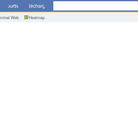
ue
Courtiers
Télécharger
rminal Web
Heatmap
n en Allemagne a/a