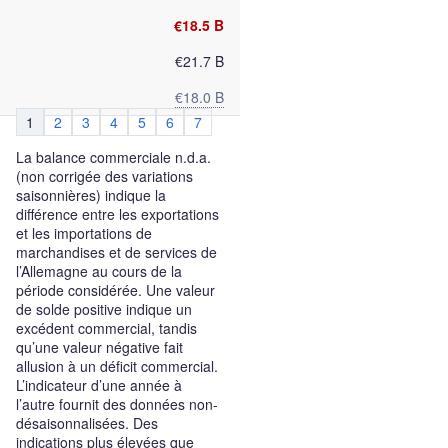
€18.5 B
€21.7 B
€18.0 B
1
2
3
4
5
6
7
La balance commerciale n.d.a.
(non corrigée des variations
saisonnières) indique la
différence entre les exportations
et les importations de
marchandises et de services de
l’Allemagne au cours de la
période considérée. Une valeur
de solde positive indique un
excédent commercial, tandis
qu’une valeur négative fait
allusion à un déficit commercial.
L’indicateur d’une année à
l’autre fournit des données non-
désaisonnalisées. Des
indications plus élevées que