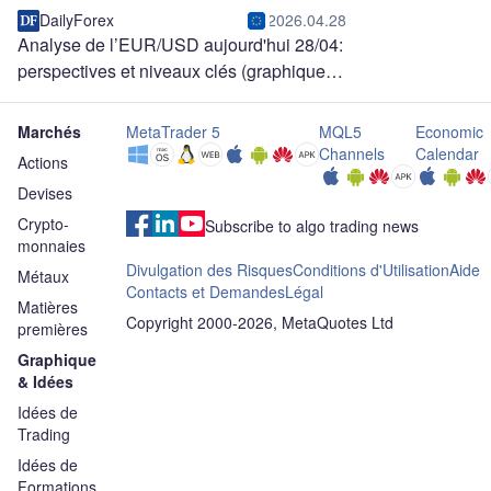
DailyForex
2026.04.28
Analyse de l’EUR/USD aujourd'hui 28/04:
perspectives et niveaux clés (graphique)
Marchés
MetaTrader 5
MQL5
Economic
Channels
Calendar
Actions
Devises
Crypto-
Subscribe to algo trading news
monnaies
Divulgation des Risques
Conditions d'Utilisation
Aide
Métaux
Contacts et Demandes
Légal
Matières
Copyright 2000-2026, MetaQuotes Ltd
premières
Graphique
& Idées
Idées de
Trading
Idées de
Formations