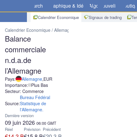
Marchés
Graphique & Idées
Algo
Nouvelles
Boutiq
Calendrier Economique
Signaux de trading
Te
Calendrier Economique
Allemagne
Balance commerciale n.d.a.de
Balance
commerciale
n.d.a.de
l’Allemagne
Pays:
Allemagne
,
EUR
Importance:
Plus Bas
Secteur: Commerce
Bureau Fédéral
Source:
Statistique de
l'Allemagne.
Dernière version
09 juin 2026
06:00
GMT
Réel
Prévision
Précédent
€14.2 B
€15.8 B
€20.3 B