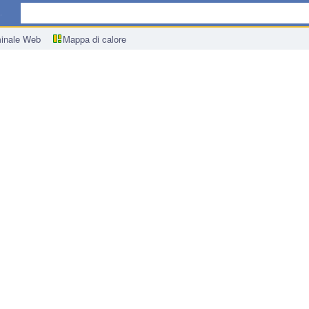
ica
inale Web
Mappa di calore
ietà australiano su base trimestrale