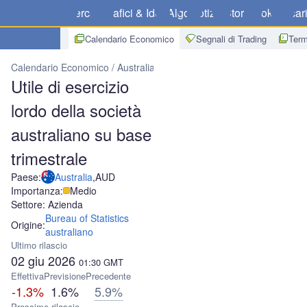
Mercati
Grafici & Idee
Algo
Notizie
Store
Broker
Scar
Calendario Economico
Segnali di Trading
Term
Calendario Economico
Australia
Utile di esercizio lordo della soc
Utile di esercizio
lordo della società
australiano su base
trimestrale
Paese:
Australia
,
AUD
Importanza:
Medio
Settore: Azienda
Bureau of Statistics
Origine:
australiano
Ultimo rilascio
02 giu 2026
01:30
GMT
Effettiva
Previsione
Precedente
-1.3%
1.6%
5.9%
Prossimo rilascio