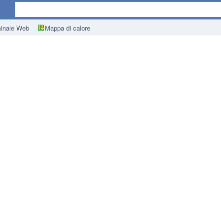
ica
inale Web
Mappa di calore
in Brasile su base mensile