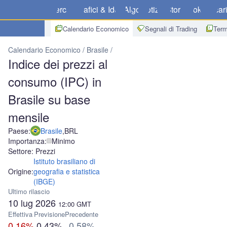
Mercati
Grafici & Idee
Algo
Notizie
Store
Broker
Scar
Calendario Economico
Segnali di Trading
Term
Calendario Economico
Brasile
Indice dei prezzi al consumo (IPC) 
Indice dei prezzi al
consumo (IPC) in
Brasile su base
mensile
Paese:
Brasile
,
BRL
Importanza:
Minimo
Settore: Prezzi
Istituto brasiliano di
Origine:
geografia e statistica
(IBGE)
Ultimo rilascio
10 lug 2026
12:00
GMT
Effettiva
Previsione
Precedente
0.16%
0.43%
0.58%