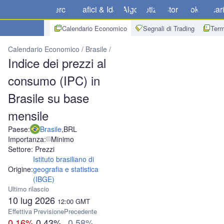
Mercati
Grafici & Idee
Algo
Notizie
Store
Broker
Scar
Calendario Economico
Segnali di Trading
Term
Calendario Economico
Brasile
Indice dei prezzi al consumo (IPC) 
Indice dei prezzi al
consumo (IPC) in
Brasile su base
mensile
Paese:
Brasile
,
BRL
Importanza:
Minimo
Settore: Prezzi
Istituto brasiliano di
Origine:
geografia e statistica
(IBGE)
Ultimo rilascio
10 lug 2026
12:00
GMT
Effettiva
Previsione
Precedente
0.16%
0.43%
0.58%