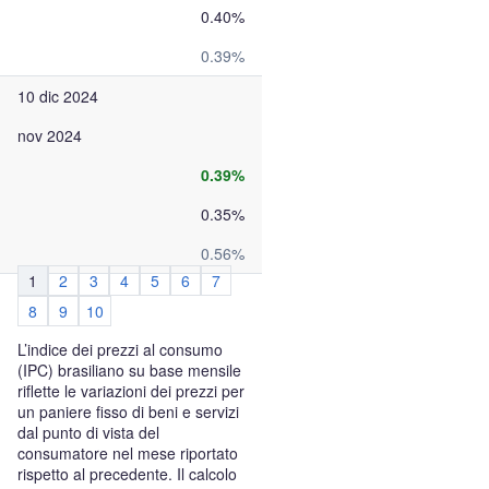
0.40%
0.39%
10 dic 2024
nov 2024
0.39%
0.35%
0.56%
1
2
3
4
5
6
7
8
9
10
L’indice dei prezzi al consumo
(IPC) brasiliano su base mensile
riflette le variazioni dei prezzi per
un paniere fisso di beni e servizi
dal punto di vista del
consumatore nel mese riportato
rispetto al precedente. Il calcolo