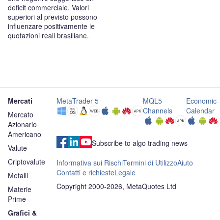
deficit commerciale. Valori
superiori al previsto possono
influenzare positivamente le
quotazioni reali brasiliane.
Mercati
MetaTrader 5
MQL5
Economic
Channels
Calendar
Mercato
Azionario
Americano
Subscribe to algo trading news
Valute
Criptovalute
Informativa sui Rischi
Termini di Utilizzo
Aiuto
Contatti e richieste
Legale
Metalli
Copyright 2000-2026, MetaQuotes Ltd
Materie
Prime
Grafici &