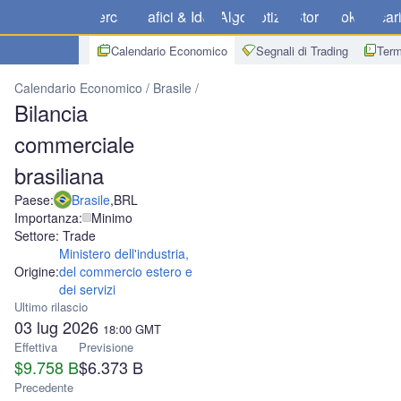
Mercati
Grafici & Idee
Algo
Notizie
Store
Broker
Scar
Calendario Economico
Segnali di Trading
Term
Calendario Economico
Brasile
Bilancia commerciale brasiliana
Bilancia
commerciale
brasiliana
Paese:
Brasile
,
BRL
Importanza:
Minimo
Settore: Trade
Ministero dell'industria,
Origine:
del commercio estero e
dei servizi
Ultimo rilascio
03 lug 2026
18:00
GMT
Effettiva
Previsione
$9.758 B
$6.373 B
Precedente