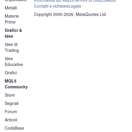
Informativa sui Rischi
Termini di Utilizzo
Aiuto
Contatti e richieste
Legale
Metalli
Copyright 2000-2026, MetaQuotes Ltd
Materie
Prime
Grafici &
Idee
Idee di
Trading
Idee
Educative
Grafici
MQL5
Community
Store
Segnali
Forum
Articoli
CodeBase