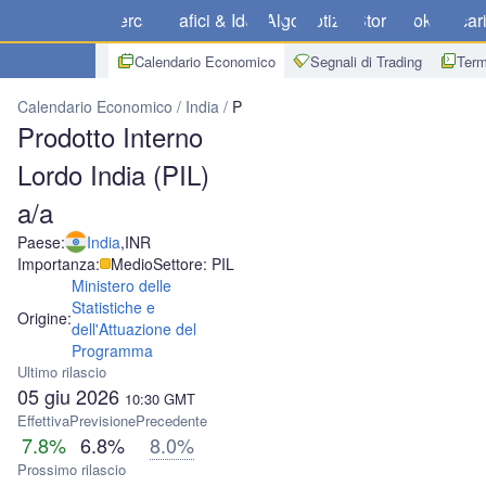
Mercati
Grafici & Idee
Algo
Notizie
Store
Broker
Scar
Calendario Economico
Segnali di Trading
Term
Calendario Economico
India
Prodotto Interno Lordo India (PIL) a/
Prodotto Interno
Lordo India (PIL)
a/a
Paese:
India
,
INR
Importanza:
Medio
Settore: PIL
Ministero delle
Statistiche e
Origine:
dell'Attuazione del
Programma
Ultimo rilascio
05 giu 2026
10:30
GMT
Effettiva
Previsione
Precedente
7.8%
6.8%
8.0%
Prossimo rilascio