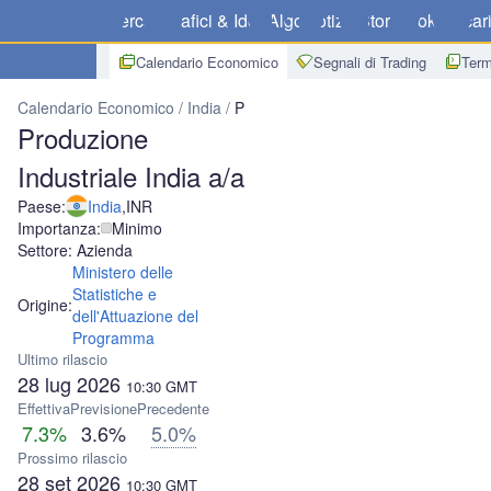
Mercati
Grafici & Idee
Algo
Notizie
Store
Broker
Scar
Calendario Economico
Segnali di Trading
Term
Calendario Economico
India
Produzione Industriale India a/a
Produzione
Industriale India a/a
Paese:
India
,
INR
Importanza:
Minimo
Settore: Azienda
Ministero delle
Statistiche e
Origine:
dell'Attuazione del
Programma
Ultimo rilascio
28 lug 2026
10:30
GMT
Effettiva
Previsione
Precedente
7.3%
3.6%
5.0%
Prossimo rilascio
28 set 2026
10:30
GMT