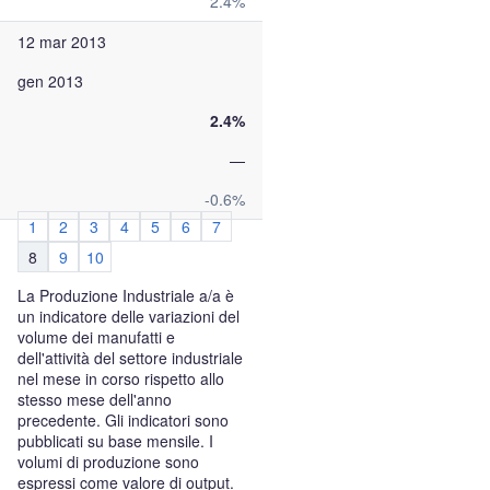
2.4%
12 mar 2013
gen 2013
2.4%
—
-0.6%
1
2
3
4
5
6
7
8
9
10
La Produzione Industriale a/a è
un indicatore delle variazioni del
volume dei manufatti e
dell'attività del settore industriale
nel mese in corso rispetto allo
stesso mese dell'anno
precedente. Gli indicatori sono
pubblicati su base mensile. I
volumi di produzione sono
espressi come valore di output.