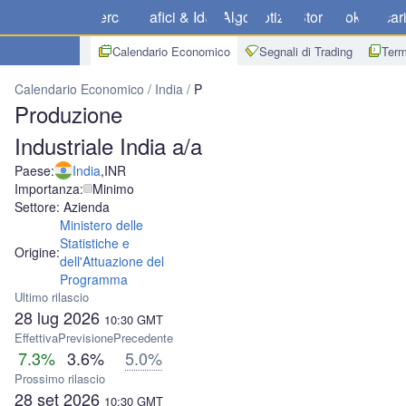
Mercati
Grafici & Idee
Algo
Notizie
Store
Broker
Scar
Calendario Economico
Segnali di Trading
Term
Calendario Economico
India
Produzione Industriale India a/a
Produzione
Industriale India a/a
Paese:
India
,
INR
Importanza:
Minimo
Settore: Azienda
Ministero delle
Statistiche e
Origine:
dell'Attuazione del
Programma
Ultimo rilascio
28 lug 2026
10:30
GMT
Effettiva
Previsione
Precedente
7.3%
3.6%
5.0%
Prossimo rilascio
28 set 2026
10:30
GMT