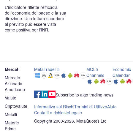
L'indicatore riflette l'efficacia
dell'economia del paese e la sua
direzione. Una lettura superiore
al previsto può essere vista
come positiva per l'INR.
Mercati
MetaTrader 5
MQL5
Economic
Channels
Calendar
Mercato
Azionario
Americano
Subscribe to algo trading news
Valute
Criptovalute
Informativa sui Rischi
Termini di Utilizzo
Aiuto
Contatti e richieste
Legale
Metalli
Copyright 2000-2026, MetaQuotes Ltd
Materie
Prime