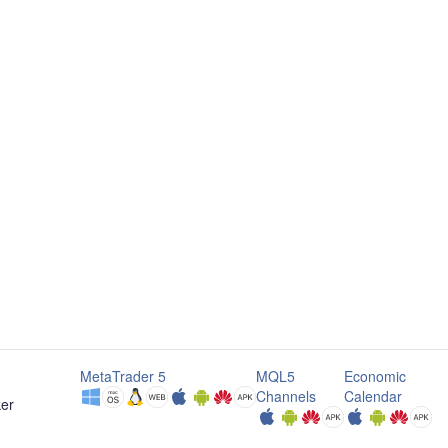
MetaTrader 5
MQL5
Economic
Channels
Calendar
ker