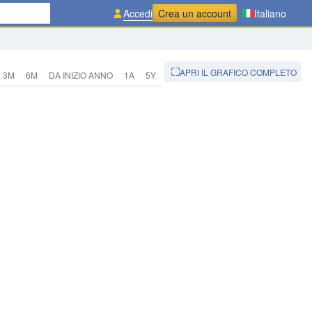
Accedi
Crea un account
Italiano
APRI IL GRAFICO COMPLETO
3M
6M
DA INIZIO ANNO
1A
5Y