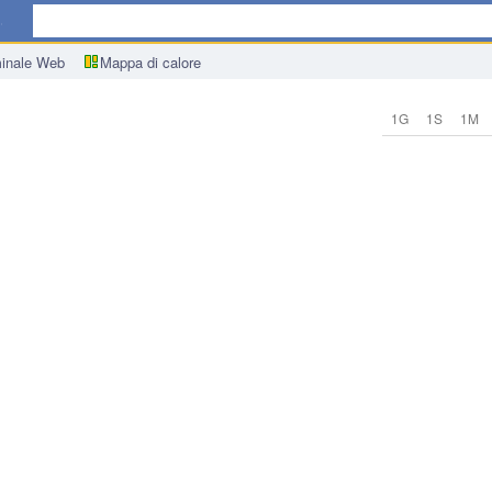
ica
inale Web
Mappa di calore
1G
1S
1M