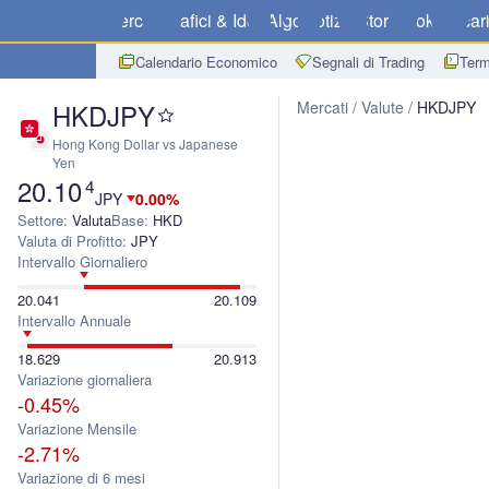
Mercati
Grafici & Idee
Algo
Notizie
Store
Broker
Scar
Calendario Economico
Segnali di Trading
Term
HKDJPY
Mercati
Valute
HKDJPY
Hong Kong Dollar vs Japanese
Yen
20.10
4
JPY
0.00%
Settore:
Valuta
Base:
HKD
Valuta di Profitto:
JPY
Intervallo Giornaliero
20.041
20.109
Intervallo Annuale
18.629
20.913
Variazione giornaliera
-0.45%
Variazione Mensile
-2.71%
Variazione di 6 mesi