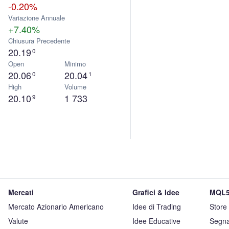
-0.20%
Variazione Annuale
+7.40%
Chiusura Precedente
20.19
0
Open
Minimo
20.06
20.04
0
1
High
Volume
20.10
1 733
9
Mercati
Grafici & Idee
MQL5
Mercato Azionario Americano
Idee di Trading
Store
Valute
Idee Educative
Segna