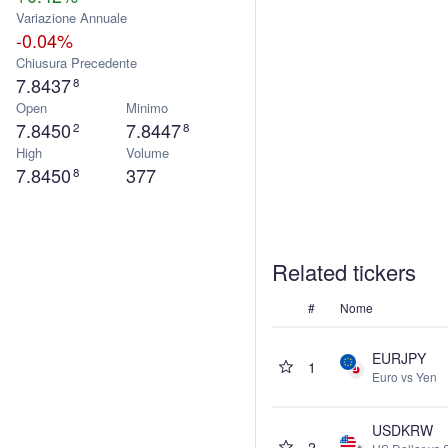
Variazione Annuale
-0.04%
Chiusura Precedente
7.8437
8
Open
Minimo
7.8450
7.8447
2
8
High
Volume
7.8450
377
8
Related tickers
#
Nome
EURJPY
1
Euro vs Yen
USDKRW
2