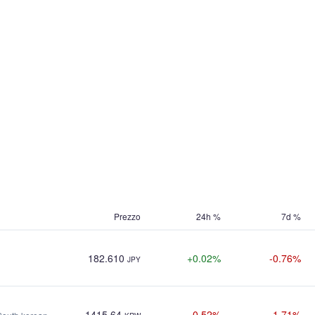
Prezzo
24h %
7d %
182.610
+0.02%
-0.76%
JPY
1415.64
-0.52%
-1.71%