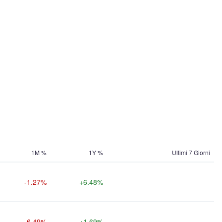
1M %
1Y %
Ultimi 7 Giorni
-1.27%
+6.48%
-6.49%
+1.69%