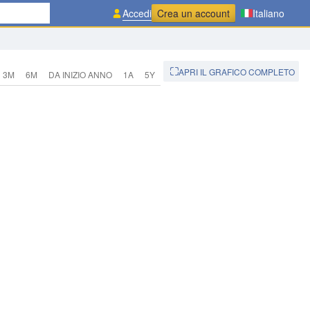
Accedi
Crea un account
Italiano
APRI IL GRAFICO COMPLETO
3M
6M
DA INIZIO ANNO
1A
5Y