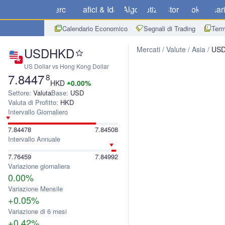
Mercati
Grafici & Idee
Algo
Notizie
Store
Broker
Scar
Calendario Economico
Segnali di Trading
Term
USDHKD
Mercati
Valute
Asia
US
US Dollar vs Hong Kong Dollar
7.8447
8
HKD
0.00%
Settore:
Valuta
Base:
USD
Valuta di Profitto:
HKD
Intervallo Giornaliero
7.84478
7.84508
Intervallo Annuale
7.76459
7.84992
Variazione giornaliera
0.00%
Variazione Mensile
+0.05%
Variazione di 6 mesi
+0.42%