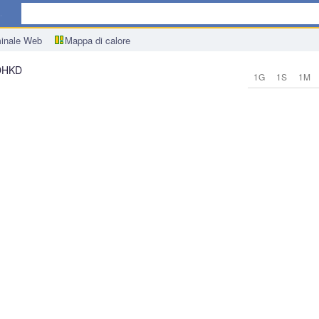
ica
inale Web
Mappa di calore
DHKD
1G
1S
1M