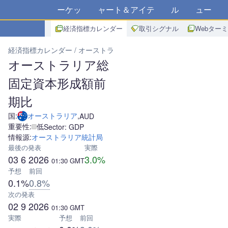
マーケット
チャート＆アイデア
アルゴ
ニュース
ス
経済指標カレンダー
取引シグナル
Webター
経済指標カレンダー
オーストラリア
オーストラリア総固定資本形
オーストラリア総
固定資本形成額前
期比
国:
オーストラリア
,
AUD
重要性:
低
Sector: GDP
情報源:
オーストラリア統計局
最後の発表
実際
03 6 2026
3.0%
01:30
GMT
予想
前回
0.1%
0.8%
次の発表
02 9 2026
01:30
GMT
実際
予想
前回