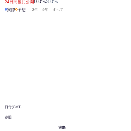
0.0%
3.0%
24日間後に公開
実際
予想
2年
5年
すべて
日付(GMT)
参照
実際