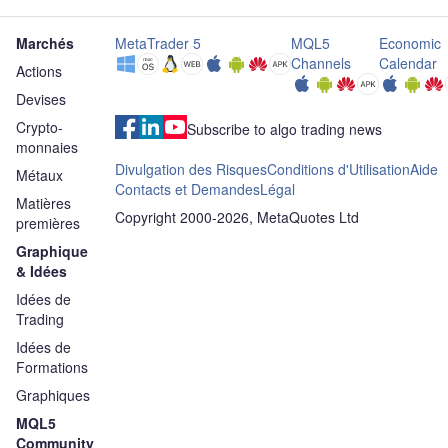
Marchés
MetaTrader 5
MQL5
Economic
Channels
Calendar
Actions
Devises
Crypto-
Subscribe to algo trading news
monnaies
Divulgation des Risques
Conditions d'Utilisation
Aide
Métaux
Contacts et Demandes
Légal
Matières
Copyright 2000-2026, MetaQuotes Ltd
premières
Graphique
& Idées
Idées de
Trading
Idées de
Formations
Graphiques
MQL5
Community