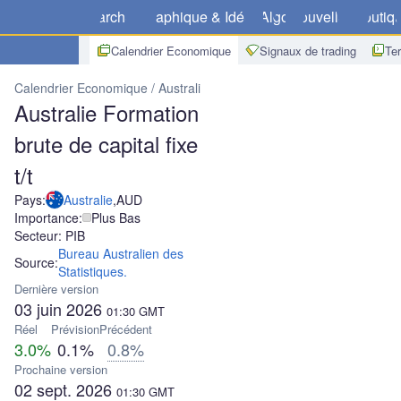
Marchés
Graphique & Idées
Algo
Nouvelles
Boutiq
Calendrier Economique
Signaux de trading
Te
Calendrier Economique
Australie
Australie Formation brute de capit
Australie Formation
brute de capital fixe
t/t
Pays:
Australie
,
AUD
Importance:
Plus Bas
Secteur: PIB
Bureau Australien des
Source:
Statistiques.
Dernière version
03 juin 2026
01:30
GMT
Réel
Prévision
Précédent
3.0%
0.1%
0.8%
Prochaine version
02 sept. 2026
01:30
GMT