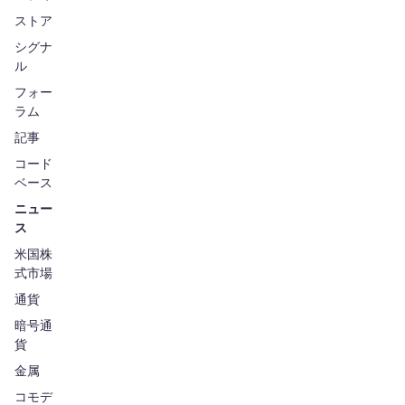
ストア
シグナ
ル
フォー
ラム
記事
コード
ベース
ニュー
ス
米国株
式市場
通貨
暗号通
貨
金属
コモデ