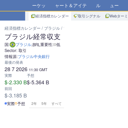
マーケット
チャート＆アイデア
アルゴ
ニュース
ス
経済指標カレンダー
取引シグナル
Webター
経済指標カレンダー
ブラジル
ブラジル経常収支
ブラジル経常収支
国:
ブラジル
,
重要性:
低
BRL
Sector: 取引
情報源:
ブラジル中央銀行
最後の発表
28 7 2026
11:30
GMT
実際
予想
$-2.330 B
$-5.364 B
前回
$-3.185 B
実際
予想
2年
5年
すべて