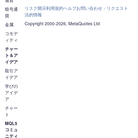
通貨
リスク開示
利用規約
ヘルプ
お問い合わせ・リクエスト
暗号通
法的情報
貨
Copyright 2000-2026, MetaQuotes Ltd
金属
コモデ
ィティ
チャー
ト＆ア
イデア
取引ア
イデア
学びの
アイデ
ア
チャー
ト
MQL5
コミュ
ニティ