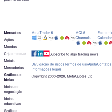
Mercados
MetaTrader 5
MQL5
Economi
Channels
Calendar
Ações
Moedas
Criptomoedas
Subscribe to algo trading news
Metais
Divulgação de riscos
Termos de uso
Ajuda
Contatos
Mercadorias
Informações legais
Gráficos e
Copyright 2000-2026, MetaQuotes Ltd
ideias
Ideias de
negociação
Ideias
educativas
Gráficos