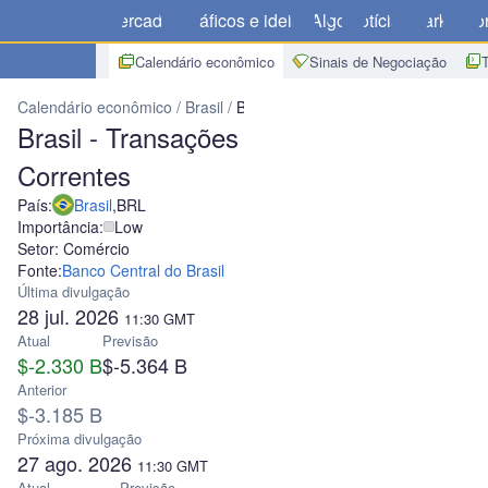
Mercados
Gráficos e ideias
Algo
Notícias
Market
Cor
Calendário econômico
Sinais de Negociação
Calendário econômico
Brasil
Brasil - Transações Correntes
Brasil - Transações
Correntes
País:
Brasil
,
BRL
Importância:
Low
Setor: Comércio
Fonte:
Banco Central do Brasil
Última divulgação
28 jul. 2026
11:30
GMT
Atual
Previsão
$-2.330 B
$-5.364 B
Anterior
$-3.185 B
Próxima divulgação
27 ago. 2026
11:30
GMT
Atual
Previsão