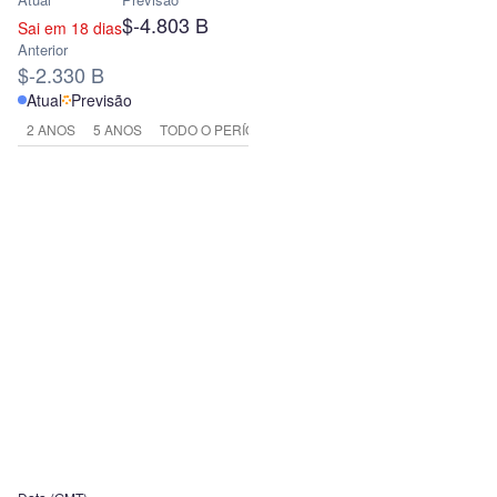
$-4.803 B
Sai em 18 dias
Anterior
$-2.330 B
Atual
Previsão
2 ANOS
5 ANOS
TODO O PERÍODO