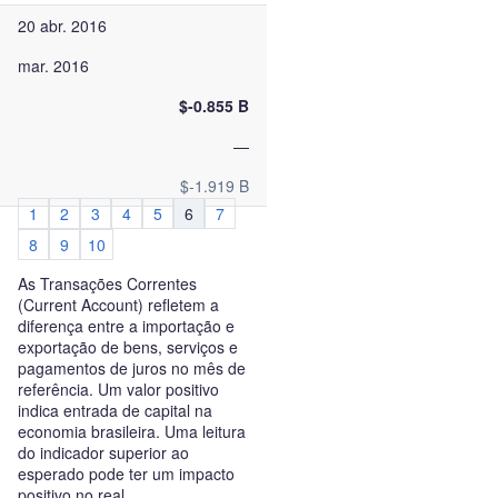
20 abr. 2016
mar. 2016
$-0.855 B
—
$-1.919 B
1
2
3
4
5
6
7
8
9
10
As Transações Correntes
(Current Account) refletem a
diferença entre a importação e
exportação de bens, serviços e
pagamentos de juros no mês de
referência. Um valor positivo
indica entrada de capital na
economia brasileira. Uma leitura
do indicador superior ao
esperado pode ter um impacto
positivo no real.