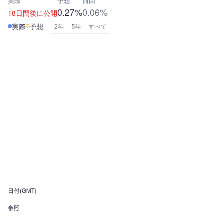
実際
予想
前回
0.27%
0.06%
18日間後に公開
実際
予想
2年
5年
すべて
日付(GMT)
参照