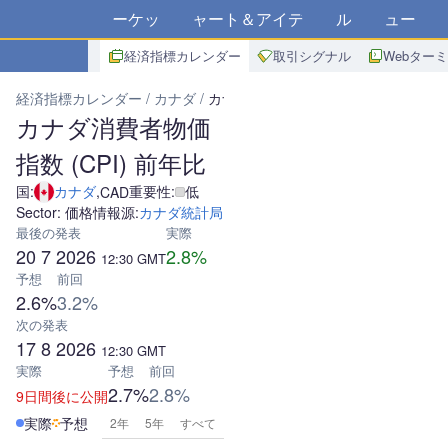
マーケット
チャート＆アイデア
アルゴ
ニュース
ス
経済指標カレンダー
取引シグナル
Webター
経済指標カレンダー
カナダ
カナダ消費者物価指数 (CPI) 前年比
カナダ消費者物価
指数 (CPI) 前年比
国:
カナダ
,
重要性:
低
CAD
Sector: 価格
情報源:
カナダ統計局
最後の発表
実際
20 7 2026
2.8%
12:30
GMT
予想
前回
2.6%
3.2%
次の発表
17 8 2026
12:30
GMT
実際
予想
前回
2.7%
2.8%
9日間後に公開
実際
予想
2年
5年
すべて