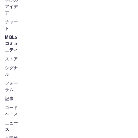
アイデ
ア
チャー
ト
MQL5
コミュ
ニティ
ストア
シグナ
ル
フォー
ラム
記事
コード
ベース
ニュー
ス