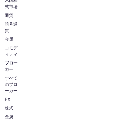
米国株
式市場
通貨
暗号通
貨
金属
コモデ
ィティ
ブロー
カー
すべて
のブロ
ーカー
FX
株式
金属