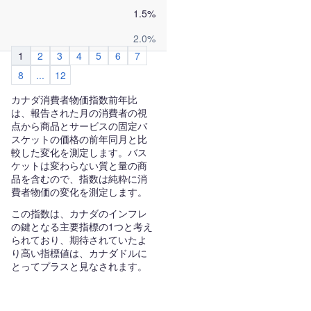
1.5%
2.0%
1
2
3
4
5
6
7
8
...
12
カナダ消費者物価指数前年比
は、報告された月の消費者の視
点から商品とサービスの固定バ
スケットの価格の前年同月と比
較した変化を測定します。バス
ケットは変わらない質と量の商
品を含むので、指数は純粋に消
費者物価の変化を測定します。
この指数は、カナダのインフレ
の鍵となる主要指標の1つと考え
られており、期待されていたよ
り高い指標値は、カナダドルに
とってプラスと見なされます。