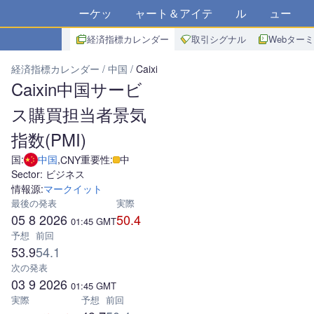
マーケット
チャート＆アイデア
アルゴ
ニュース
ス
経済指標カレンダー
取引シグナル
Webター
経済指標カレンダー
中国
Caixin中国サービス購買担当者景気指数(P
Caixin中国サービ
ス購買担当者景気
指数(PMI)
国:
中国
,
重要性:
中
CNY
Sector: ビジネス
情報源:
マークイット
最後の発表
実際
05 8 2026
50.4
01:45
GMT
予想
前回
53.9
54.1
次の発表
03 9 2026
01:45
GMT
実際
予想
前回