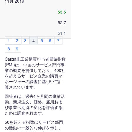
11月 2019
53.5
52.7
51.1
1
2
3
4
5
6
7
8
9
Caixin非工業購買担当者景気指数
(PMI)は、中国のサービス部門事
業の概要を提供しており、400社
を超えるサービス企業の購買マ
ネージャーの調査に基づいて計
算されています。
回答者は、過去1ヶ月間の事業活
動、新規注文、価格、雇用およ
び事業へ期待の変化を評価する
ために調査されます。
50を超える指数はサービス部門
の活動の一般的な伸びを示し、