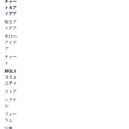
チャー
ト＆ア
イデア
取引ア
イデア
学びの
アイデ
ア
チャー
ト
MQL5
コミュ
ニティ
ストア
シグナ
ル
フォー
ラム
記事