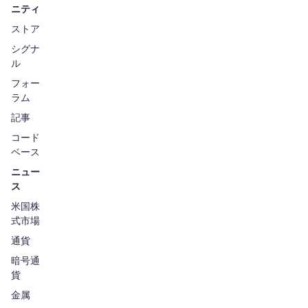
ニティ
ストア
シグナ
ル
フォー
ラム
記事
コード
ベース
ニュー
ス
米国株
式市場
通貨
暗号通
貨
金属