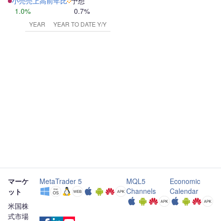
小売売上高前年比
予想
1.0%
0.7%
YEAR
YEAR TO DATE Y/Y
マーケ
MetaTrader 5
MQL5
Economic
Channels
Calendar
ット
米国株
式市場