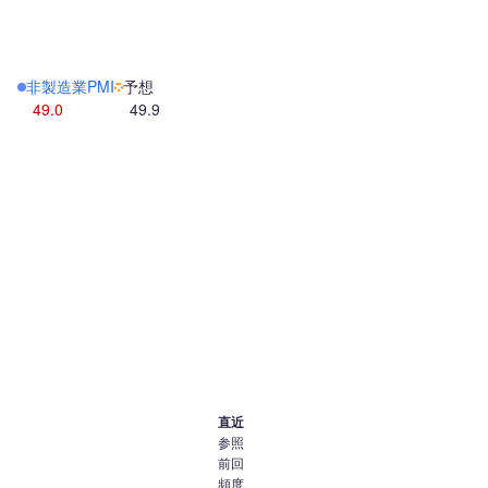
非製造業PMI
予想
49.0
49.9
直近
参照
前回
頻度