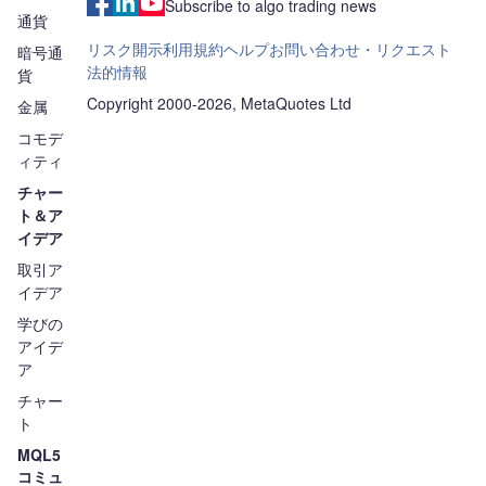
Subscribe to algo trading news
通貨
リスク開示
利用規約
ヘルプ
お問い合わせ・リクエスト
暗号通
法的情報
貨
Copyright 2000-2026, MetaQuotes Ltd
金属
コモデ
ィティ
チャー
ト＆ア
イデア
取引ア
イデア
学びの
アイデ
ア
チャー
ト
MQL5
コミュ