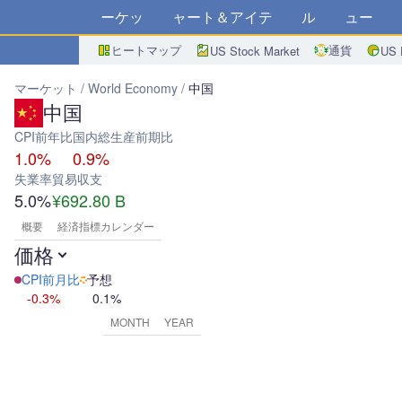
マーケット
チャート＆アイデア
アルゴ
ニュース
ス
ヒートマップ
通貨
US Stock Market
US 
マーケット
World Economy
中国
中国
CPI前年比
国内総生産前期比
1.0%
0.9%
失業率
貿易収支
5.0%
¥692.80 B
概要
経済指標カレンダー
価格
CPI前月比
予想
-0.3%
0.1%
MONTH
YEAR