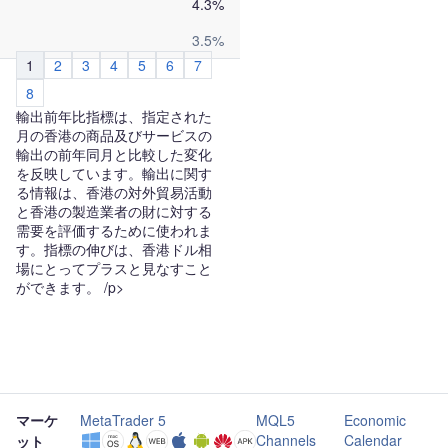
4.3%
3.5%
1
2
3
4
5
6
7
8
輸出前年比指標は、指定された
月の香港の商品及びサービスの
輸出の前年同月と比較した変化
を反映しています。輸出に関す
る情報は、香港の対外貿易活動
と香港の製造業者の財に対する
需要を評価するために使われま
す。指標の伸びは、香港ドル相
場にとってプラスと見なすこと
ができます。 /p>
マーケ
MetaTrader 5
MQL5
Economic
Channels
Calendar
ット