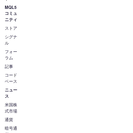
MQL5
コミュ
ニティ
ストア
シグナ
ル
フォー
ラム
記事
コード
ベース
ニュー
ス
米国株
式市場
通貨
暗号通