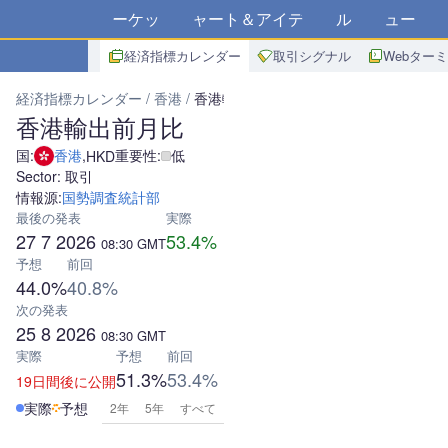
マーケット
チャート＆アイデア
アルゴ
ニュース
ス
経済指標カレンダー
取引シグナル
Webター
経済指標カレンダー
香港
香港輸出前月比
香港輸出前月比
国:
香港
,
重要性:
低
HKD
Sector: 取引
情報源:
国勢調査統計部
最後の発表
実際
27 7 2026
53.4%
08:30
GMT
予想
前回
44.0%
40.8%
次の発表
25 8 2026
08:30
GMT
実際
予想
前回
51.3%
53.4%
19日間後に公開
実際
予想
2年
5年
すべて