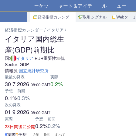
マーケット
チャート＆アイデア
アルゴ
ニュース
ス
経済指標カレンダー
取引シグナル
Webター
経済指標カレンダー
イタリア
イタリア国内総生産(GDP)前期比
イタリア国内総生
産(GDP)前期比
国:
イタリア
,
重要性:
低
EUR
Sector: GDP
情報源:
国立統計研究所
最後の発表
実際
30 7 2026
0.2%
08:00
GMT
予想
前回
0.1%
0.3%
次の発表
01 9 2026
08:00
GMT
実際
予想
前回
0.2%
0.2%
23日間後に公開
実際
予想
2年
5年
すべて