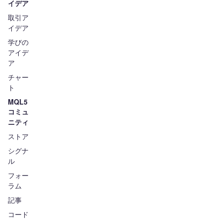
イデア
取引ア
イデア
学びの
アイデ
ア
チャー
ト
MQL5
コミュ
ニティ
ストア
シグナ
ル
フォー
ラム
記事
コード