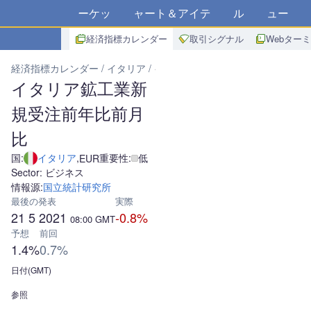
マーケット
チャート＆アイデア
アルゴ
ニュース
ス
経済指標カレンダー
取引シグナル
Webター
経済指標カレンダー
イタリア
イタリア鉱工業新規受注前年比前月
イタリア鉱工業新
規受注前年比前月
比
国:
イタリア
,
重要性:
低
EUR
Sector: ビジネス
情報源:
国立統計研究所
最後の発表
実際
21 5 2021
-0.8%
08:00
GMT
予想
前回
1.4%
0.7%
日付(GMT)
参照