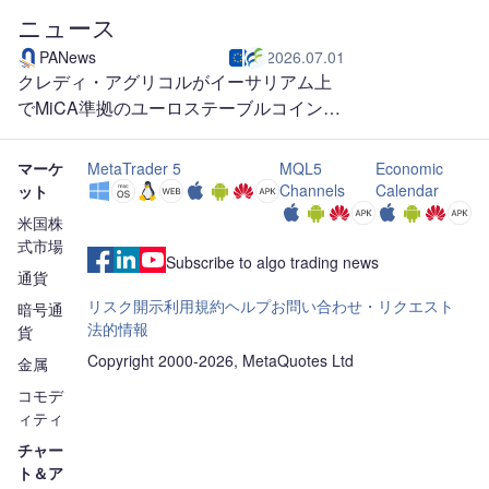
ニュース
PANews
2026.07.01
クレディ・アグリコルがイーサリアム上
でMiCA準拠のユーロステーブルコイン
「EURXT」を発行
マーケ
MetaTrader 5
MQL5
Economic
Channels
Calendar
ット
米国株
式市場
Subscribe to algo trading news
通貨
リスク開示
利用規約
ヘルプ
お問い合わせ・リクエスト
暗号通
法的情報
貨
Copyright 2000-2026, MetaQuotes Ltd
金属
コモデ
ィティ
チャー
ト＆ア