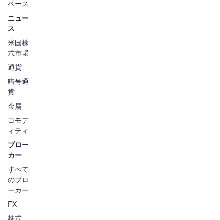
ベース
ニュー
ス
米国株
式市場
通貨
暗号通
貨
金属
コモデ
ィティ
ブロー
カー
すべて
のブロ
ーカー
FX
株式