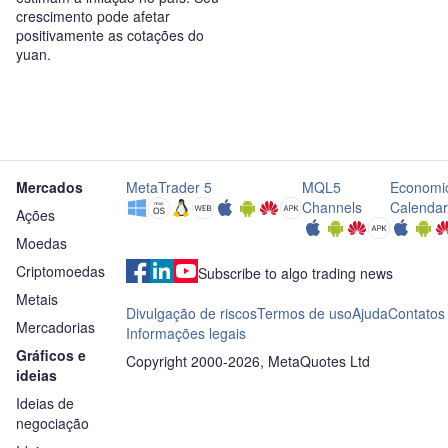
crescimento pode afetar
positivamente as cotações do
yuan.
Mercados
MetaTrader 5
MQL5
Economi
Channels
Calendar
Ações
Moedas
Criptomoedas
Subscribe to algo trading news
Metais
Divulgação de riscos
Termos de uso
Ajuda
Contatos
Mercadorias
Informações legais
Gráficos e
Copyright 2000-2026, MetaQuotes Ltd
ideias
Ideias de
negociação