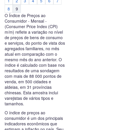
1
2
3
4
5
6
7
8
9
O Índice de Preços ao
Consumidor - Mensal -
(Consumer Price Index (CPI)
m/m) reflete a variação no nível
de preços de bens de consumo
e serviços, do ponto de vista dos
agregados familiares, no mês
atual em comparação com o
mesmo mês do ano anterior. O
índice é calculado com base nos
resultados de uma sondagem
com mais de 88 000 pontos de
venda, em 500 cidades e
aldeias, em 31 províncias
chinesas. Esta amostra inclui
varejistas de vários tipos e
tamanhos.
O índice de preços ao
consumidor é um dos principais
indicadores econômicos que
estimam a inflação no país. Seu