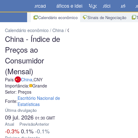
Mercados
Gráficos e ideias
Algo
Notícias
Market
Cor
Calendário econômico
Sinais de Negociação
Calendário econômico
China
China - Índice de Preços ao Consu
China - Índice de
Preços ao
Consumidor
(Mensal)
País:
China
,
CNY
Importância:
Grande
Setor: Preços
Escritório Nacional de
Fonte:
Estatísticas
Última divulgação
09 jul. 2026
01:30
GMT
Atual
Previsão
Anterior
-0.3%
0.1%
-0.1%
Próxima divulgação