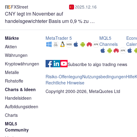
FXStreet
2025.12.16
CNY legt im November auf
handelsgewichteter Basis um 0,9 % zu –
Commerzbank
Märkte
MetaTrader 5
MQL5
Econ
Channels
Cale
Aktien
Währungen
Kryptowährungen
Subscribe to algo trading news
Metalle
Risiko-Offenlegung
Nutzungsbedingungen
Hilfe
K
Rohstoffe
Rechtliche Hinweise
Charts & Ideen
Copyright 2000-2026, MetaQuotes Ltd
Handelsideen
Aufbildungsideen
Charts
MQL5
Community