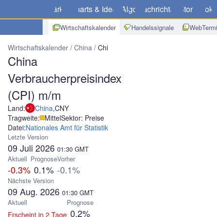
Märkte
Charts & Ideen
Algo
Nachrichten
Store
Broke
Wirtschaftskalender
Handelssignale
WebTermi
Wirtschaftskalender
China
China Verbraucherpreisindex (CPI) m
China
Verbraucherpreisindex
(CPI) m/m
Land:
China
,
CNY
Tragweite:
Mittel
Sektor: Preise
Datei:
Nationales Amt für Statistik
Letzte Version
09 Juli 2026
01:30
GMT
Aktuell
Prognose
Vorher
-0.3%
0.1%
-0.1%
Nächste Version
09 Aug. 2026
01:30
GMT
Aktuell
Prognose
0.2%
Erscheint in 2 Tage