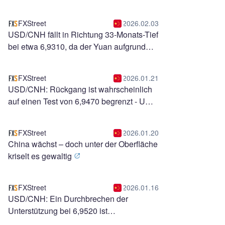
absteigenden Kanals
FXStreet
2026.02.03
USD/CNH fällt in Richtung 33-Monats-Tief
bei etwa 6,9310, da der Yuan aufgrund
saisonaler Nachfrage gewinnt
FXStreet
2026.01.21
USD/CNH: Rückgang ist wahrscheinlich
auf einen Test von 6,9470 begrenzt - UOB
Group
FXStreet
2026.01.20
China wächst – doch unter der Oberfläche
kriselt es gewaltig
FXStreet
2026.01.16
USD/CNH: Ein Durchbrechen der
Unterstützung bei 6,9520 ist
unwahrscheinlich – UOB Group