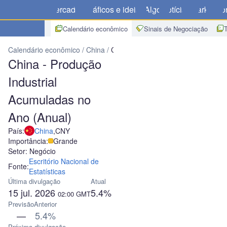
Mercados
Gráficos e ideias
Algo
Notícias
Market
Cor
Calendário econômico
Sinais de Negociação
Calendário econômico
China
China - Produção Industrial Acumul
China - Produção
Industrial
Acumuladas no
Ano (Anual)
País:
China
,
CNY
Importância:
Grande
Setor: Negócio
Escritório Nacional de
Fonte:
Estatísticas
Última divulgação
Atual
15 jul. 2026
5.4%
02:00
GMT
Previsão
Anterior
—
5.4%
Próxima divulgação