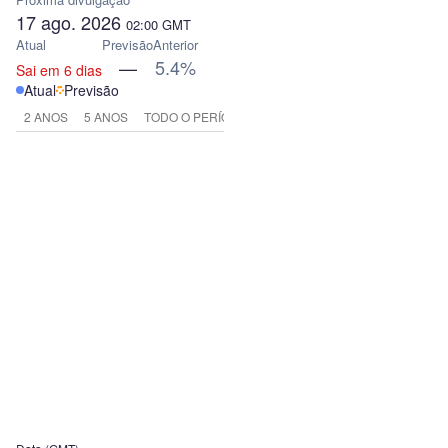
17 ago. 2026
02:00
GMT
Atual
Previsão
Anterior
—
5.4%
Sai em 6 dias
Atual
Previsão
2 ANOS
5 ANOS
TODO O PERÍODO