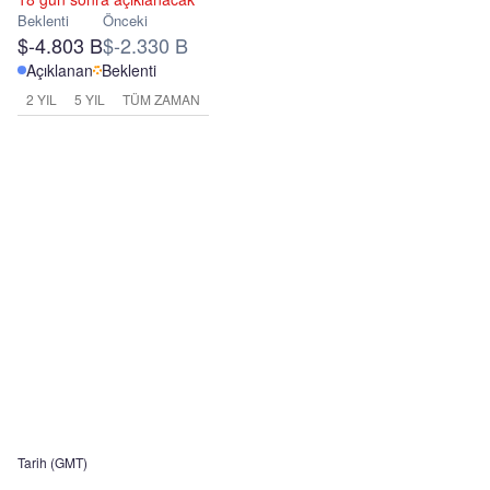
Beklenti
Önceki
$-4.803 B
$-2.330 B
Açıklanan
Beklenti
2 YIL
5 YIL
TÜM ZAMAN
Tarih (GMT)