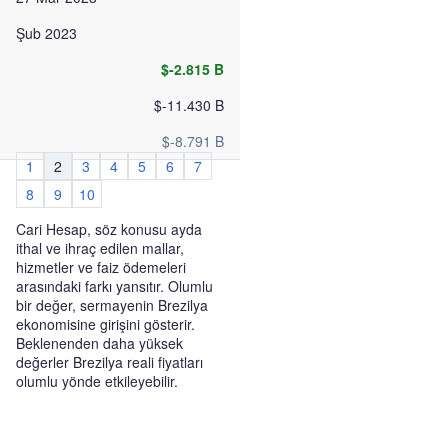
Şub 2023
$-2.815 B
$-11.430 B
$-8.791 B
1
2
3
4
5
6
7
8
9
10
Cari Hesap, söz konusu ayda
ithal ve ihraç edilen mallar,
hizmetler ve faiz ödemeleri
arasındaki farkı yansıtır. Olumlu
bir değer, sermayenin Brezilya
ekonomisine girişini gösterir.
Beklenenden daha yüksek
değerler Brezilya reali fiyatları
olumlu yönde etkileyebilir.