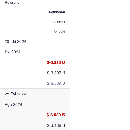
Referans
Açıklanan
Beklenti
Önceki
29 Eki 2024
Eyl 2024
$-6.526 B
$-3.807 B
$-6.589 B
25 Eyl 2024
Ağu 2024
$-6.589 B
$-3.436 B