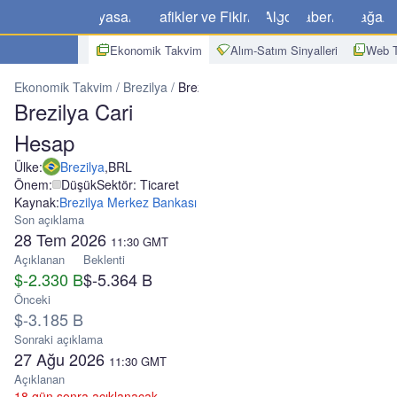
Piyasalar
Grafikler ve Fikirler
Algo
Haberler
Mağaz
Ekonomik Takvim
Alım-Satım Sinyalleri
Web T
Ekonomik Takvim
Brezilya
Brezilya Cari Hesap
Brezilya Cari
Hesap
Ülke:
Brezilya
,
BRL
Önem:
Düşük
Sektör: Ticaret
Kaynak:
Brezilya Merkez Bankası
Son açıklama
28 Tem 2026
11:30
GMT
Açıklanan
Beklenti
$-2.330 B
$-5.364 B
Önceki
$-3.185 B
Sonraki açıklama
27 Ağu 2026
11:30
GMT
Açıklanan
18 gün sonra açıklanacak