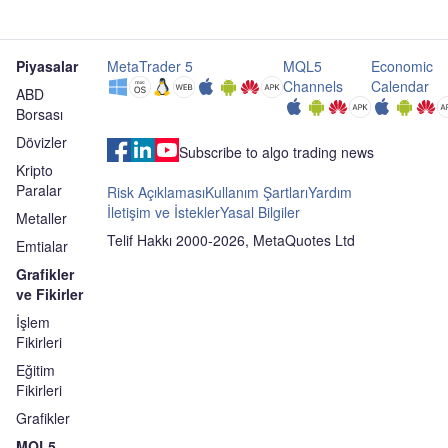
Piyasalar
MetaTrader 5
MQL5
Economic
Channels
Calendar
ABD
Borsası
Dövizler
Subscribe to algo trading news
Kripto
Paralar
Risk Açıklaması
Kullanım Şartları
Yardım
İletişim ve İstekler
Yasal Bilgiler
Metaller
Telif Hakkı 2000-2026, MetaQuotes Ltd
Emtialar
Grafikler
ve Fikirler
İşlem
Fikirleri
Eğitim
Fikirleri
Grafikler
MQL5