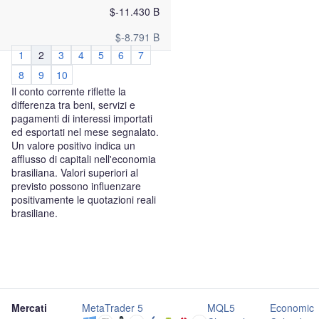
$-11.430 B
$-8.791 B
1
2
3
4
5
6
7
8
9
10
Il conto corrente riflette la
differenza tra beni, servizi e
pagamenti di interessi importati
ed esportati nel mese segnalato.
Un valore positivo indica un
afflusso di capitali nell'economia
brasiliana. Valori superiori al
previsto possono influenzare
positivamente le quotazioni reali
brasiliane.
Mercati
MetaTrader 5
MQL5
Economic