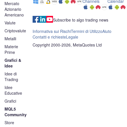
Channels
Calendar
Mercato
Azionario
Americano
Subscribe to algo trading news
Valute
Criptovalute
Informativa sui Rischi
Termini di Utilizzo
Aiuto
Contatti e richieste
Legale
Metalli
Copyright 2000-2026, MetaQuotes Ltd
Materie
Prime
Grafici &
Idee
Idee di
Trading
Idee
Educative
Grafici
MQL5
Community
Store