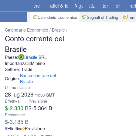
Mercati
Grafici & Idee
Algo
Notizie
Store
Broker
Scar
Calendario Economico
Segnali di Trading
Term
Calendario Economico
Brasile
Conto corrente del Brasile
Conto corrente del
Brasile
Paese:
Brasile
,
BRL
Importanza:
Minimo
Settore: Trade
Banca centrale del
Origine:
Brasile
Ultimo rilascio
28 lug 2026
11:30
GMT
Effettiva
Previsione
$-2.330 B
$-5.364 B
Precedente
$-3.185 B
Effettiva
Previsione