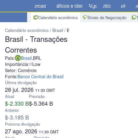
Mercados
Gráficos e ideias
Algo
Notícias
Market
Cor
Calendário econômico
Sinais de Negociação
Calendário econômico
Brasil
Brasil - Transações Correntes
Brasil - Transações
Correntes
País:
Brasil
,
BRL
Importância:
Low
Setor: Comércio
Fonte:
Banco Central do Brasil
Última divulgação
28 jul. 2026
11:30
GMT
Atual
Previsão
$-2.330 B
$-5.364 B
Anterior
$-3.185 B
Próxima divulgação
27 ago. 2026
11:30
GMT
Atual
Previsão