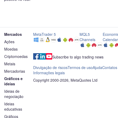
Mercados
MetaTrader 5
MQL5
Economi
Channels
Calendar
Ações
Moedas
Criptomoedas
Subscribe to algo trading news
Metais
Divulgação de riscos
Termos de uso
Ajuda
Contatos
Mercadorias
Informações legais
Gráficos e
Copyright 2000-2026, MetaQuotes Ltd
ideias
Ideias de
negociação
Ideias
educativas
Gráficos