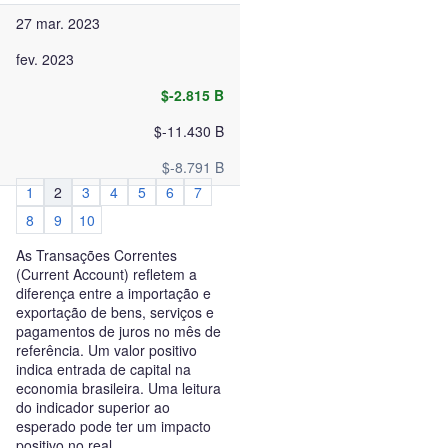
27 mar. 2023
fev. 2023
$-2.815 B
$-11.430 B
$-8.791 B
1
2
3
4
5
6
7
8
9
10
As Transações Correntes
(Current Account) refletem a
diferença entre a importação e
exportação de bens, serviços e
pagamentos de juros no mês de
referência. Um valor positivo
indica entrada de capital na
economia brasileira. Uma leitura
do indicador superior ao
esperado pode ter um impacto
positivo no real.