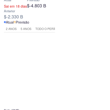
$-4.803 B
Sai em 18 dias
Anterior
$-2.330 B
Atual
Previsão
2 ANOS
5 ANOS
TODO O PERÍODO