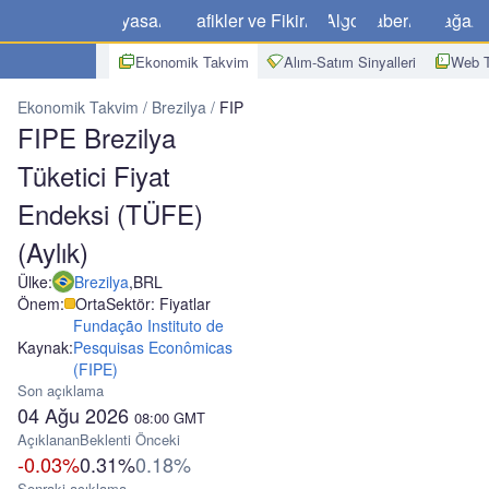
Piyasalar
Grafikler ve Fikirler
Algo
Haberler
Mağaz
Ekonomik Takvim
Alım-Satım Sinyalleri
Web T
Ekonomik Takvim
Brezilya
FIPE Brezilya Tüketici Fiyat Endeksi (T
FIPE Brezilya
Tüketici Fiyat
Endeksi (TÜFE)
(Aylık)
Ülke:
Brezilya
,
BRL
Önem:
Orta
Sektör: Fiyatlar
Fundação Instituto de
Kaynak:
Pesquisas Econômicas
(FIPE)
Son açıklama
04 Ağu 2026
08:00
GMT
Açıklanan
Beklenti
Önceki
-0.03%
0.31%
0.18%
Sonraki açıklama