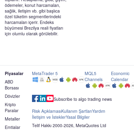
ödemeler, konut harcamaları,
sağlık, iletişim vb. gibi başlıca
özel tüketim segmentlerindeki
harcamaları içerir. Endeks
büyümesi Brezilya reali fiyatları
için olumlu olarak görülebilir.
Piyasalar
MetaTrader 5
MQL5
Economic
Channels
Calendar
ABD
Borsası
Dövizler
Subscribe to algo trading news
Kripto
Paralar
Risk Açıklaması
Kullanım Şartları
Yardım
İletişim ve İstekler
Yasal Bilgiler
Metaller
Telif Hakkı 2000-2026, MetaQuotes Ltd
Emtialar