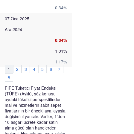
0.34%
07 Oca 2025
Ara 2024
0.34%
1.01%
1.17%
1
2
3
4
5
6
7
8
FIPE Tüketici Fiyat Endeksi
(TÜFE) (Aylık), söz konusu
aydaki tüketici perspektifinden
mal ve hizmetlerin sabit sepet
fiyatlarının bir önceki aya kıyasla
değişimini yansıtır. Veriler, 1'den
10 asgari ücrete kadar satın
alma gücü olan hanelerden
toplanır. Hesaplama; gıda, giyim,