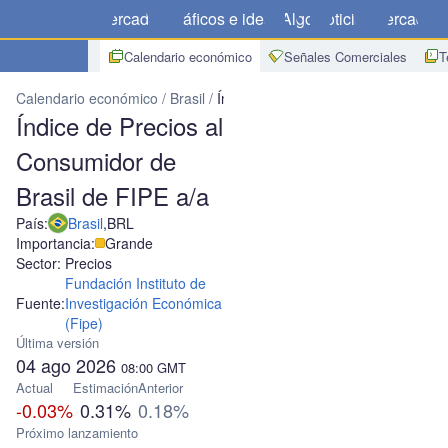
Mercados
Gráficos e ideas
Algo
Noticias
Mercado
C
Calendario económico
Señales Comerciales
T
Calendario económico
Brasil
Índice de Precios al Consumidor de 
Índice de Precios al
Consumidor de
Brasil de FIPE a/a
País:
Brasil
,
BRL
Importancia:
Grande
Sector: Precios
Fundación Instituto de
Fuente:
Investigación Económica
(Fipe)
Última versión
04 ago 2026
08:00
GMT
Actual
Estimación
Anterior
-0.03%
0.31%
0.18%
Próximo lanzamiento