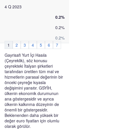
4 Q 2023
0.2%
0.2%
0.2%
1
2
3
4
5
6
7
Gayrisafi Yurt İçi Hasıla
(Çeyreklik), söz konusu
çeyrekteki İtalyan şirketleri
tarafından üretilen tüm mal ve
hizmetlerin parasal değerinin bir
önceki çeyreğe kıyasla
değişimini yansıtır. GSYİH,
ülkenin ekonomik durumunun
ana göstergesidir ve ayrıca
ülkenin kalkınma düzeyinin de
önemli bir göstergesidir.
Beklenenden daha yüksek bir
değer euro fiyatları için olumlu
olarak görülür.