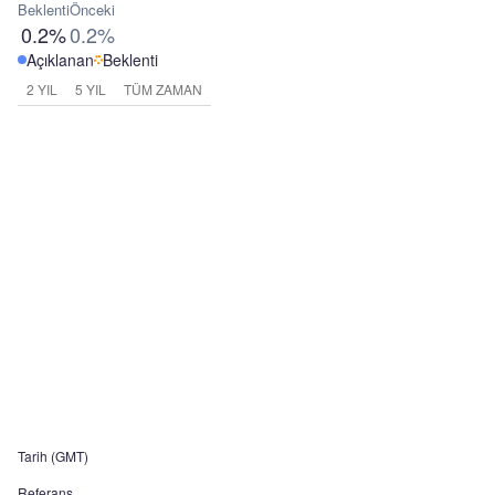
Beklenti
Önceki
0.2%
0.2%
Açıklanan
Beklenti
2 YIL
5 YIL
TÜM ZAMAN
Tarih (GMT)
Referans