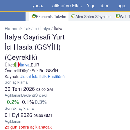
Piyasalar
Grafikler ve Fikirler
Algo
Haberler
Mağaz
Ekonomik Takvim
Alım-Satım Sinyalleri
Web T
Ekonomik Takvim
İtalya
İtalya Gayrisafi Yurt İçi Hasıla (GSYİH) (Ç
İtalya Gayrisafi Yurt
İçi Hasıla (GSYİH)
(Çeyreklik)
Ülke:
İtalya
,
EUR
Önem:
Düşük
Sektör: GSYİH
Kaynak:
Ulusal İstatistik Enstitüsü
Son açıklama
30 Tem 2026
08:00
GMT
Açıklanan
Beklenti
Önceki
0.2%
0.1%
0.3%
Sonraki açıklama
01 Eyl 2026
08:00
GMT
Açıklanan
23 gün sonra açıklanacak