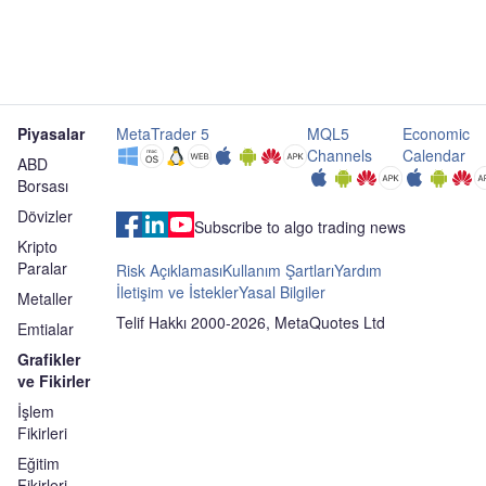
Piyasalar
MetaTrader 5
MQL5
Economic
Channels
Calendar
ABD
Borsası
Dövizler
Subscribe to algo trading news
Kripto
Paralar
Risk Açıklaması
Kullanım Şartları
Yardım
İletişim ve İstekler
Yasal Bilgiler
Metaller
Telif Hakkı 2000-2026, MetaQuotes Ltd
Emtialar
Grafikler
ve Fikirler
İşlem
Fikirleri
Eğitim
Fikirleri