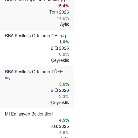
15.4%
Tem 2026
14.6%
Aylık
RBA Kesilmiş Ortalama CPI q/q
1.0%
2 Q 2026
0.8%
Çeyreklik
RBA Kesilmiş Ortalama TÜFE
y/y
3.6%
2 Q 2026
3.3%
Çeyreklik
MI Enflasyon Beklentileri
4.5%
Kas 2025
4.8%