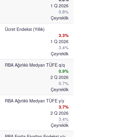
1 Q 2026
0.8%
Çeyreklik
Ücret Endeksi (Yıllık)
3.3%
1 Q 2026
3.4%
Çeyreklik
RBA Ağırlıklı Medyan TÜFE q/q
0.9%
2 Q 2026
0.7%
Çeyreklik
RBA Ağırlıklı Medyan TÜFE y/y
3.7%
2 Q 2026
3.4%
Çeyreklik
RBA Emtia Fiyatları Endeksi y/y