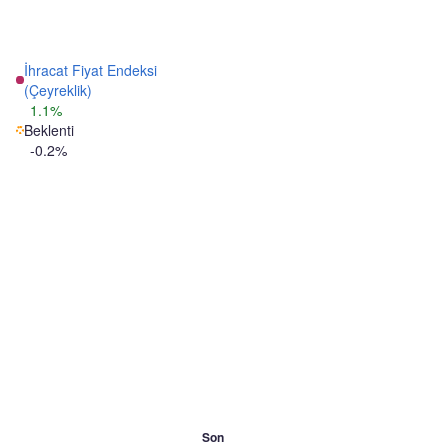
İhracat Fiyat Endeksi
(Çeyreklik)
1.1%
Beklenti
-0.2%
Son