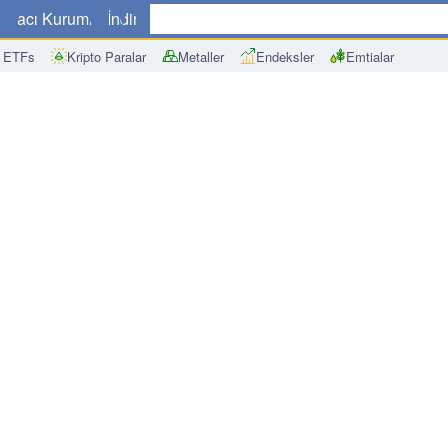
a
Aracı Kurumlar
İndir
 ETFs
Kripto Paralar
Metaller
Endeksler
Emtialar