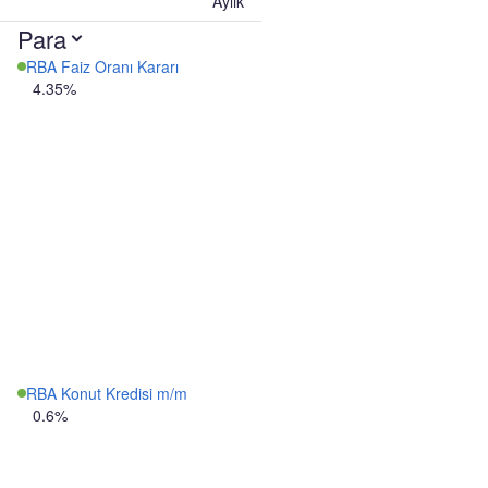
Aylık
Para
RBA Faiz Oranı Kararı
4.35%
RBA Konut Kredisi m/m
0.6%