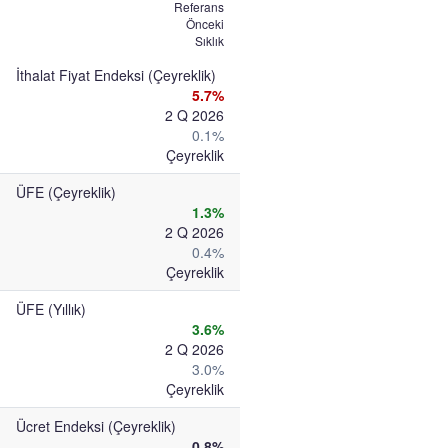
Referans
Önceki
Sıklık
İthalat Fiyat Endeksi (Çeyreklik)
5.7%
2 Q 2026
0.1%
Çeyreklik
ÜFE (Çeyreklik)
1.3%
2 Q 2026
0.4%
Çeyreklik
ÜFE (Yıllık)
3.6%
2 Q 2026
3.0%
Çeyreklik
Ücret Endeksi (Çeyreklik)
0.8%