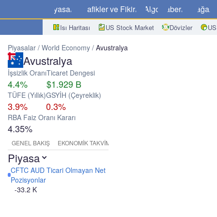
Piyasalar
Grafikler ve Fikirler
Algo
Haberler
Mağaz
Isı Haritası
US Stock Market
Dövizler
US
Piyasalar
World Economy
Avustralya
Avustralya
İşsizlik Oranı
Ticaret Dengesi
4.4%
$1.929 B
TÜFE (Yıllık)
GSYİH (Çeyreklik)
3.9%
0.3%
RBA Faiz Oranı Kararı
4.35%
GENEL BAKIŞ
EKONOMIK TAKVIM
Piyasa
CFTC AUD Ticari Olmayan Net
Pozisyonlar
-33.2 K