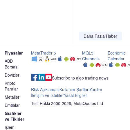
ise
milyar
denetçi
düzey
beklentilere
dolarlık
Urish
yönetici
göre
ATM
Popeck’i
için
düşük
programına
atadı,
kıdem
RBC’yi
RBSM
tazmina
Daha Fazla Haber
ekledi
LLP’yi
şartların
görevden
güncell
aldı
Piyasalar
MetaTrader 5
MQL5
Economic
Channels
Calendar
ABD
Borsası
Dövizler
Subscribe to algo trading news
Kripto
Paralar
Risk Açıklaması
Kullanım Şartları
Yardım
İletişim ve İstekler
Yasal Bilgiler
Metaller
Telif Hakkı 2000-2026, MetaQuotes Ltd
Emtialar
Grafikler
ve Fikirler
İşlem