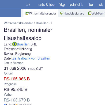
Märkte
Charts & Ideen
Algo
Nachrichten
Store
Broke
Wirtschaftskalender
Handelssignale
WebTermi
Wirtschaftskalender
Brasilien
Brasilien, nominaler Haushaltssaldo
Brasilien, nominaler
Haushaltssaldo
Land:
Brasilien
,
BRL
Tragweite:
Niedrig
Sektor: Regierung
Datei:
Zentralbank von Brasilien
Letzte Version
31 Juli 2026
11:30
GMT
Aktuell
R$-165.966 B
Prognose
R$-95.345 B
Vorher
R$-163.679 B