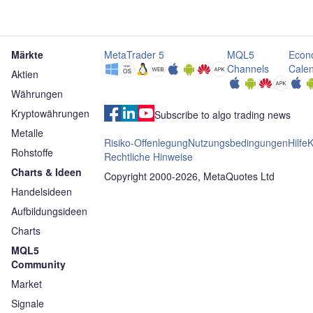
Märkte
MetaTrader 5
MQL5
Econ
Channels
Cale
Aktien
Währungen
Kryptowährungen
Subscribe to algo trading news
Metalle
Risiko-Offenlegung
Nutzungsbedingungen
Hilfe
K
Rohstoffe
Rechtliche Hinweise
Charts & Ideen
Copyright 2000-2026, MetaQuotes Ltd
Handelsideen
Aufbildungsideen
Charts
MQL5
Community
Market
Signale