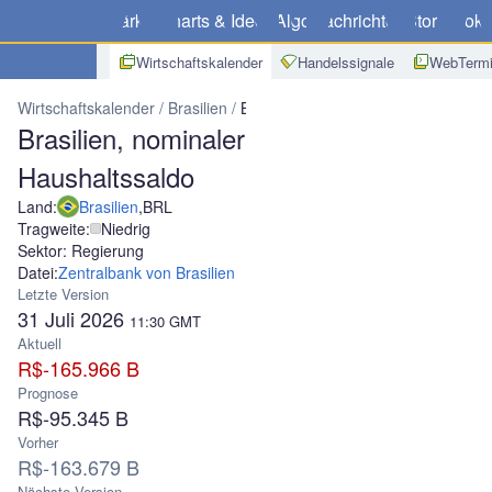
Märkte
Charts & Ideen
Algo
Nachrichten
Store
Broke
Wirtschaftskalender
Handelssignale
WebTermi
Wirtschaftskalender
Brasilien
Brasilien, nominaler Haushaltssaldo
Brasilien, nominaler
Haushaltssaldo
Land:
Brasilien
,
BRL
Tragweite:
Niedrig
Sektor: Regierung
Datei:
Zentralbank von Brasilien
Letzte Version
31 Juli 2026
11:30
GMT
Aktuell
R$-165.966 B
Prognose
R$-95.345 B
Vorher
R$-163.679 B
Nächste Version