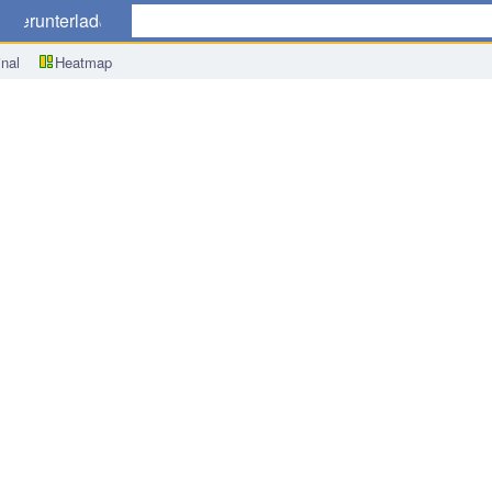
r
Herunterladen
nal
Heatmap