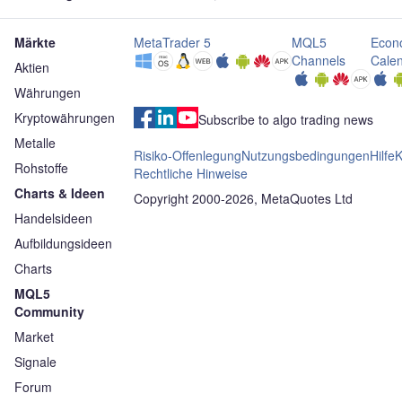
Commerzbank
Märkte
MetaTrader 5
MQL5
Econ
Channels
Cale
Aktien
Währungen
Kryptowährungen
Subscribe to algo trading news
Metalle
Risiko-Offenlegung
Nutzungsbedingungen
Hilfe
K
Rohstoffe
Rechtliche Hinweise
Charts & Ideen
Copyright 2000-2026, MetaQuotes Ltd
Handelsideen
Aufbildungsideen
Charts
MQL5
Community
Market
Signale
Forum