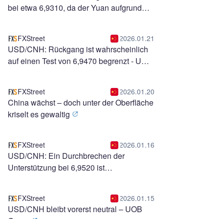
bei etwa 6,9310, da der Yuan aufgrund
saisonaler Nachfrage gewinnt
FXStreet
2026.01.21
USD/CNH: Rückgang ist wahrscheinlich
auf einen Test von 6,9470 begrenzt - UOB
Group
FXStreet
2026.01.20
China wächst – doch unter der Oberfläche
kriselt es gewaltig
FXStreet
2026.01.16
USD/CNH: Ein Durchbrechen der
Unterstützung bei 6,9520 ist
unwahrscheinlich – UOB Group
FXStreet
2026.01.15
USD/CNH bleibt vorerst neutral – UOB