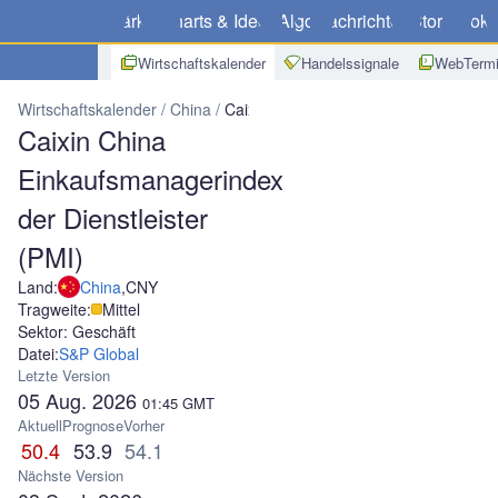
Märkte
Charts & Ideen
Algo
Nachrichten
Store
Broke
Wirtschaftskalender
Handelssignale
WebTermi
Wirtschaftskalender
China
Caixin China Einkaufsmanagerindex der
Caixin China
Einkaufsmanagerindex
der Dienstleister
(PMI)
Land:
China
,
CNY
Tragweite:
Mittel
Sektor: Geschäft
Datei:
S&P Global
Letzte Version
05 Aug. 2026
01:45
GMT
Aktuell
Prognose
Vorher
50.4
53.9
54.1
Nächste Version