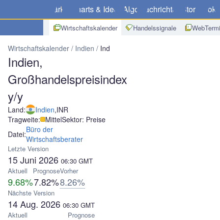
Märkte
Charts & Ideen
Algo
Nachrichten
Store
Broke
Wirtschaftskalender
Handelssignale
WebTermi
Wirtschaftskalender
Indien
Indien, Großhandelspreisindex y/y
Indien,
Großhandelspreisindex
y/y
Land:
Indien
,
INR
Tragweite:
Mittel
Sektor: Preise
Büro der
Datei:
Wirtschaftsberater
Letzte Version
15 Juni 2026
06:30
GMT
Aktuell
Prognose
Vorher
9.68%
7.82%
8.26%
Nächste Version
14 Aug. 2026
06:30
GMT
Aktuell
Prognose