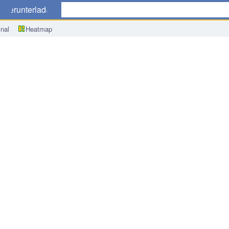
r
Herunterladen
nal
Heatmap