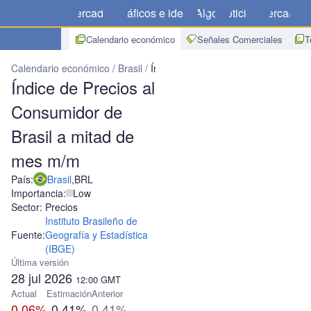
Mercados
Gráficos e ideas
Algo
Noticias
Mercado
C
Calendario económico
Señales Comerciales
T
Calendario económico
Brasil
Índice de Precios al Consumidor de
Índice de Precios al
Consumidor de
Brasil a mitad de
mes m/m
País:
Brasil
,
BRL
Importancia:
Low
Sector: Precios
Instituto Brasileño de
Fuente:
Geografía y Estadística
(IBGE)
Última versión
28 jul 2026
12:00
GMT
Actual
Estimación
Anterior
0.06%
0.41%
0.41%