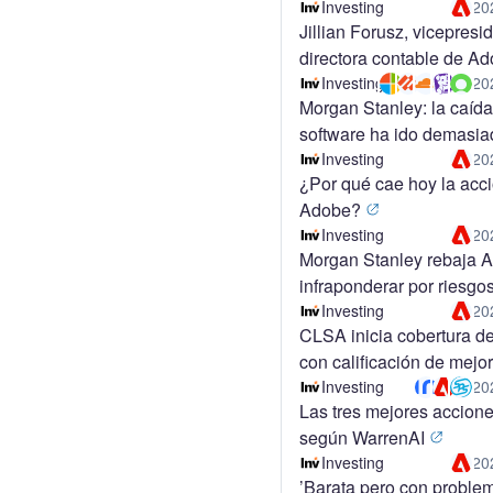
Investing
20
Jillian Forusz, vicepresi
directora contable de Ad
vende acciones por 109
Investing
20
Morgan Stanley: la caída
dólares
software ha ido demasia
y señala 8 ganadores
Investing
20
¿Por qué cae hoy la acc
Adobe?
Investing
20
Morgan Stanley rebaja 
infraponderar por riesgo
y recorta el precio objeti
Investing
20
CLSA inicia cobertura d
240 dólares
con calificación de mejor
rendimiento
Investing
20
Las tres mejores accione
según WarrenAI
Investing
20
’Barata pero con proble