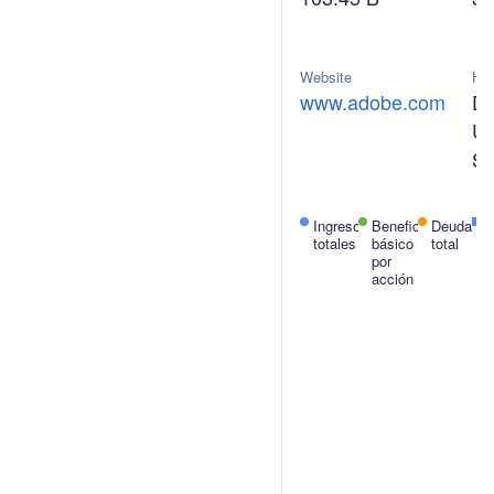
Website
Hea
www.adobe.com
De
Un
St
Ingresos
Beneficio
Beneficio
Deuda
F
totales
básico
neto
total
d
por
c
acción
l