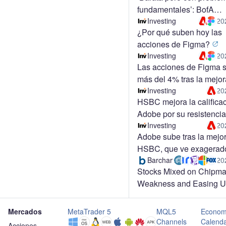
fundamentales’: BofA
restablece cobertura de
Investing
20
¿Por qué suben hoy las
con Underperform
acciones de Figma?
Investing
20
Las acciones de Figma 
más del 4% tras la mejor
Adobe por HSBC
Investing
20
HSBC mejora la califica
Adobe por su resistencia
IA
Investing
20
Adobe sube tras la mejo
HSBC, que ve exagerado
temores sobre la IA
Barchart
20
Stocks Mixed on Chipma
Weakness and Easing U
Pressures
Mercados
MetaTrader 5
MQL5
Econom
Channels
Calend
Acciones