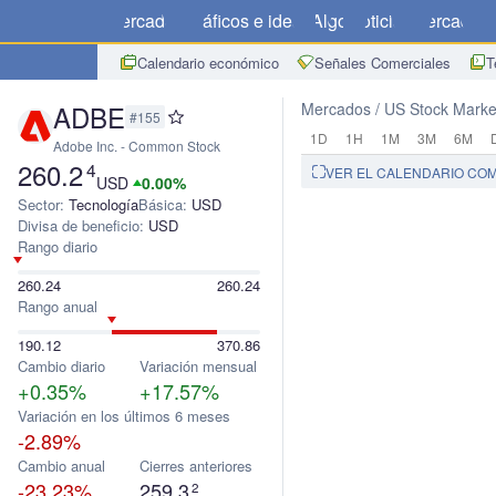
Mercados
Gráficos e ideas
Algo
Noticias
Mercado
C
Calendario económico
Señales Comerciales
T
ADBE
Mercados
US Stock Marke
#155
1D
1H
1M
3M
6M
Adobe Inc. - Common Stock
260.2
4
VER EL CALENDARIO CO
USD
0.00%
Sector:
Tecnología
Básica:
USD
Divisa de beneficio:
USD
Rango diario
260.24
260.24
Rango anual
190.12
370.86
Cambio diario
Variación mensual
+0.35%
+17.57%
Variación en los últimos 6 meses
-2.89%
Cambio anual
Cierres anteriores
-23.23%
259.3
2