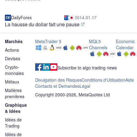
DailyForex
2014.01.17
La hausse du dollar fait une pause
Marchés
MetaTrader 5
MQL5
Economic
Channels
Calendar
Actions
Devises
Crypto-
Subscribe to algo trading news
monnaies
Divulgation des Risques
Conditions d'Utilisation
Aide
Métaux
Contacts et Demandes
Légal
Matières
Copyright 2000-2026, MetaQuotes Ltd
premières
Graphique
& Idées
Idées de
Trading
Idées de