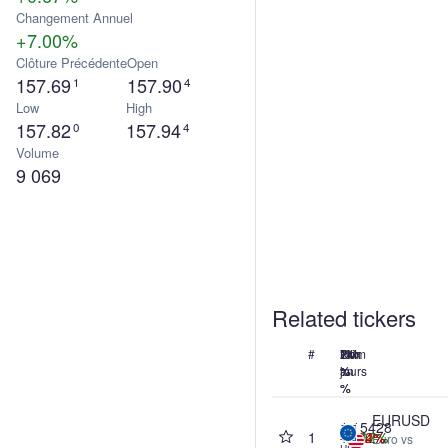
Changement Annuel
+7.00%
Clôture Précédente
Open
157.69
157.90
1
4
Low
High
157.82
157.94
0
4
Volume
9 069
Related tickers
#
Nom
Prix
24h
7
1M
1
%
jours
%
an
%
%
EURUSD
1.15428
1
-0.12%
+0.17%
+0.92%
-0.24%
Euro vs