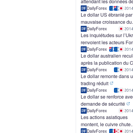
attendant les données d
d'achat pouvant aller jus
l’emploi
DailyForex
2014
10 milliards de yens japo
Le dollar US ébranlé par
Benzinga France
mauvaise croissance du
premier trimestre
DailyForex
2014
Les inquiétudes sur l’Uk
renvoient les acteurs Fo
Yen
DailyForex
2014
Le dollar australien recu
après la publication du 
DailyForex
2014
Le dollar remonte dans 
trading réduit
DailyForex
2014
Le dollar se renforce ave
demande de sécurité
DailyForex
2014
Les actions asiatiques
montent, le cuivre chute
malgré un PMI chinois fa
DailyForex
2014