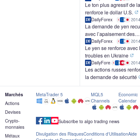
Le ton plus agressif de l
renforce le dollar U.S.
DailyForex
2014
La demande de yen recu
avec l’apaisement des
tensions en Ukraine
DailyForex
2014
Le yen se renforce avec 
troubles en Ukraine
DailyForex
2014
Les actions russes renfo
la demande de sécurité
Marchés
MetaTrader 5
MQL5
Economic
Channels
Calendar
Actions
Devises
Crypto-
Subscribe to algo trading news
monnaies
Divulgation des Risques
Conditions d'Utilisation
Aide
Métaux