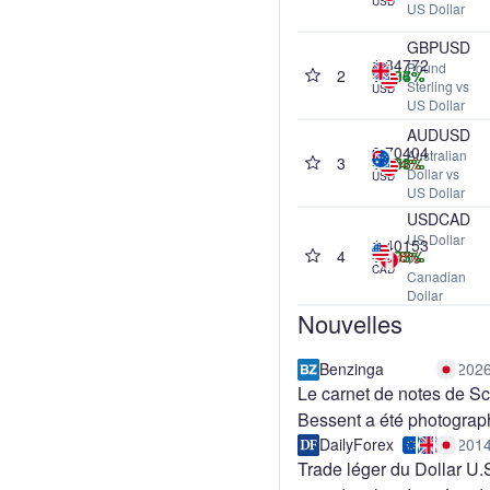
USD
US Dollar
GBPUSD
1.34772
Pound
2
+0.06%
+0.36%
+1.04%
+1.37%
Sterling vs
USD
US Dollar
AUDUSD
0.70404
Australian
3
-0.24%
+0.31%
+1.58%
+8.93%
Dollar vs
USD
US Dollar
USDCAD
US Dollar
1.40153
4
+0.03%
+0.03%
-1.18%
+1.77%
vs
CAD
Canadian
Dollar
Nouvelles
Benzinga
2026
Le carnet de notes de Sc
Bessent a été photograp
accidentellement à Cam
DailyForex
2014
Trade léger du Dollar U.S en
David - et il révèle un pl