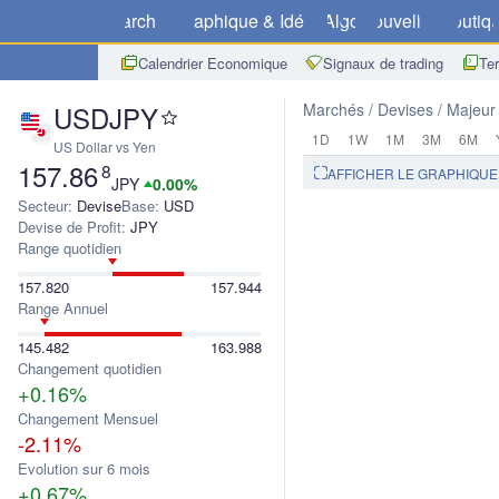
Marchés
Graphique & Idées
Algo
Nouvelles
Boutiq
Calendrier Economique
Signaux de trading
Te
USDJPY
Marchés
Devises
Majeur
1D
1W
1M
3M
6M
US Dollar vs Yen
157.86
8
AFFICHER LE GRAPHIQU
JPY
0.00%
Secteur:
Devise
Base:
USD
Devise de Profit:
JPY
Range quotidien
157.820
157.944
Range Annuel
145.482
163.988
Changement quotidien
+0.16%
Changement Mensuel
-2.11%
Evolution sur 6 mois
+0.67%