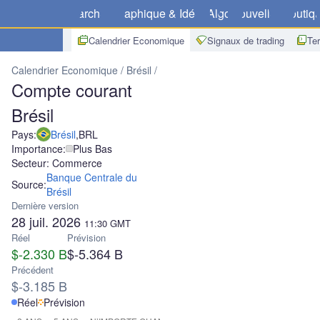
Marchés
Graphique & Idées
Algo
Nouvelles
Boutiq
Calendrier Economique
Signaux de trading
Te
Calendrier Economique
Brésil
Compte courant Brésil
Compte courant
Brésil
Pays:
Brésil
,
BRL
Importance:
Plus Bas
Secteur: Commerce
Banque Centrale du
Source:
Brésil
Dernière version
28 juil. 2026
11:30
GMT
Réel
Prévision
$-2.330 B
$-5.364 B
Précédent
$-3.185 B
Réel
Prévision