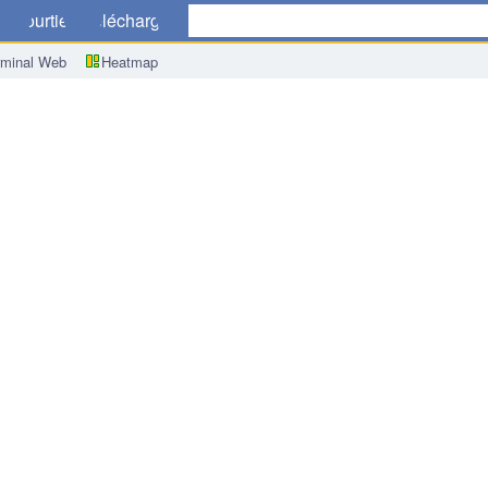
ue
Courtiers
Télécharger
rminal Web
Heatmap