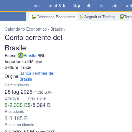
Mercati
Grafici & Idee
Algo
Notizie
Store
Broker
Scar
Calendario Economico
Segnali di Trading
Term
Calendario Economico
Brasile
Conto corrente del Brasile
Conto corrente del
Brasile
Paese:
Brasile
,
BRL
Importanza:
Minimo
Settore: Trade
Banca centrale del
Origine:
Brasile
Ultimo rilascio
28 lug 2026
11:30
GMT
Effettiva
Previsione
$-2.330 B
$-5.364 B
Precedente
$-3.185 B
Prossimo rilascio
27 ago 2026
11:30
GMT