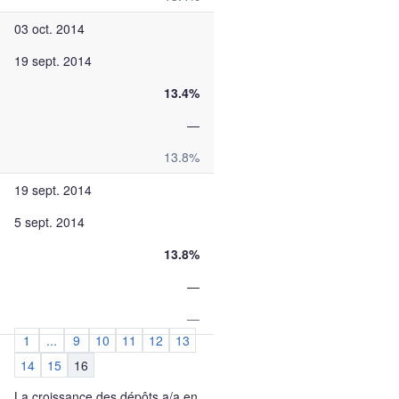
03 oct. 2014
19 sept. 2014
13.4%
—
13.8%
19 sept. 2014
5 sept. 2014
13.8%
—
—
1
...
9
10
11
12
13
14
15
16
La croissance des dépôts a/a en