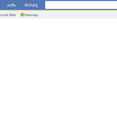
ue
Courtiers
Télécharger
rminal Web
Heatmap