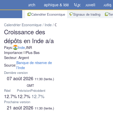
Marchés
Graphique & Idées
Algo
Nouvelles
Boutiq
Calendrier Economique
Signaux de trading
Te
Calendrier Economique
Inde
Croissance des dépôts en Inde a/a
Croissance des
dépôts en Inde a/a
Pays:
Inde
,
INR
Importance:
Plus Bas
Secteur: Argent
Banque de réserve de
Source:
l’Inde
Dernière version
07 août 2026
11:30
(tente.)
GMT
Réel
Prévision
Précédent
12.7%
12.7%
12.7%
Prochaine version
21 août 2026
11:30
(tente.)