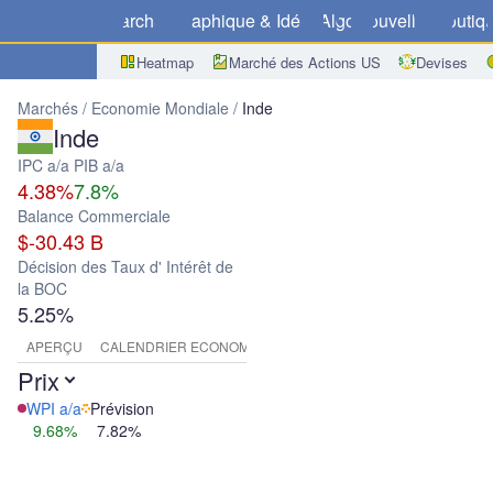
Marchés
Graphique & Idées
Algo
Nouvelles
Boutiq
Heatmap
Marché des Actions US
Devises
Marchés
Economie Mondiale
Inde
Inde
IPC a/a
PIB a/a
4.38%
7.8%
Balance Commerciale
$-30.43 B
Décision des Taux d' Intérêt de
la BOC
5.25%
APERÇU
CALENDRIER ECONOMIQUE
Prix
WPI a/a
Prévision
9.68%
7.82%