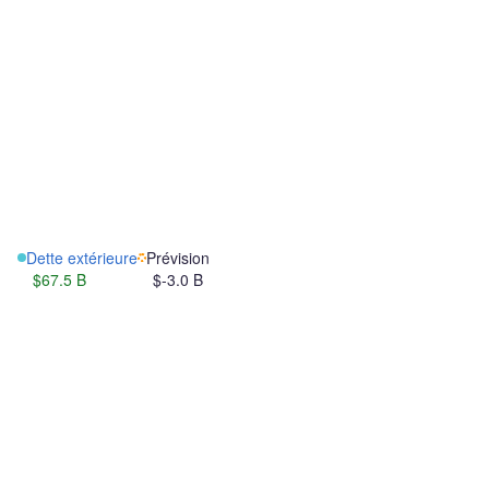
Dette extérieure
Prévision
$67.5 B
$-3.0 B