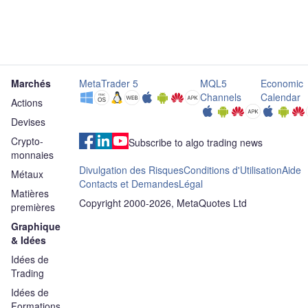
Marchés
MetaTrader 5
MQL5
Economic
Channels
Calendar
Actions
Devises
Crypto-
Subscribe to algo trading news
monnaies
Divulgation des Risques
Conditions d'Utilisation
Aide
Métaux
Contacts et Demandes
Légal
Matières
Copyright 2000-2026, MetaQuotes Ltd
premières
Graphique
& Idées
Idées de
Trading
Idées de
Formations